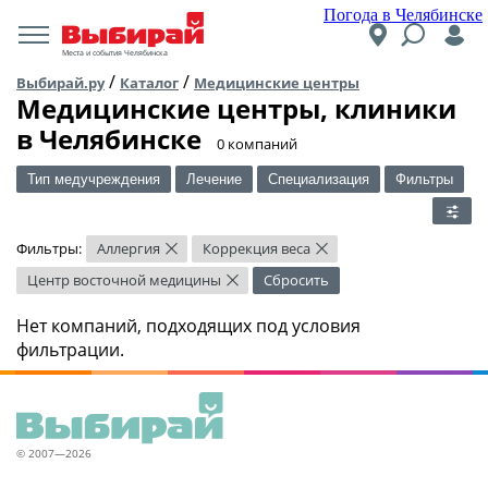
Погода в Челябинске
Места и события Челябинска
/
/
Выбирай.ру
Каталог
Медицинские центры
Медицинские центры, клиники
в Челябинске
​0 компаний
Тип медучреждения
Лечение
Специализация
Фильтры
Фильтры:
Аллергия
Коррекция веса
×
×
Центр восточной медицины
Сбросить
×
Нет компаний, подходящих под условия
фильтрации.
© 2007—2026