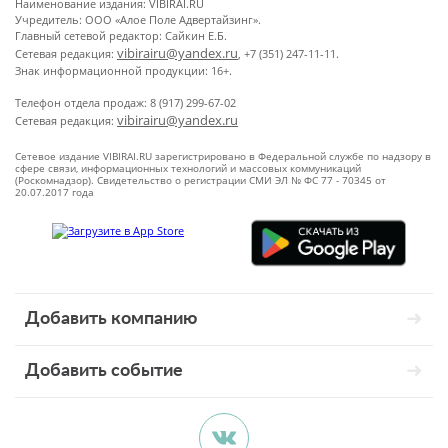
Наименование издания: VIBIRAI.RU
Учредитель: ООО «Алое Поле Адвертайзинг».
Главный сетевой редактор: Сайкин Е.Б.
vibirairu@yandex.ru
Сетевая редакция:
, +7 (351) 247-11-11.
Знак информационной продукции: 16+.
Телефон отдела продаж: 8 (917) 299-67-02
vibirairu@yandex.ru
Сетевая редакция:
Сетевое издание VIBIRAI.RU зарегистрировано в Федеральной службе по надзору в
сфере связи, информационных технологий и массовых коммуникаций
(Роскомнадзор). Свидетельство о регистрации СМИ ЭЛ № ФС 77 - 70345 от
20.07.2017 года
Добавить компанию
Добавить событие