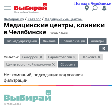
Погода в Челябинске
Места и события Челябинска
/
/
Выбирай.ру
Каталог
Медицинские центры
Медицинские центры, клиники
в Челябинске
​0 компаний
Тип медучреждения
Лечение
Специализация
Фильтры
Фильтры:
Геморрой
Паразитология
Парковка
×
×
×
Центр восточной медицины
Сбросить
×
Нет компаний, подходящих под условия
фильтрации.
© 2007—2026