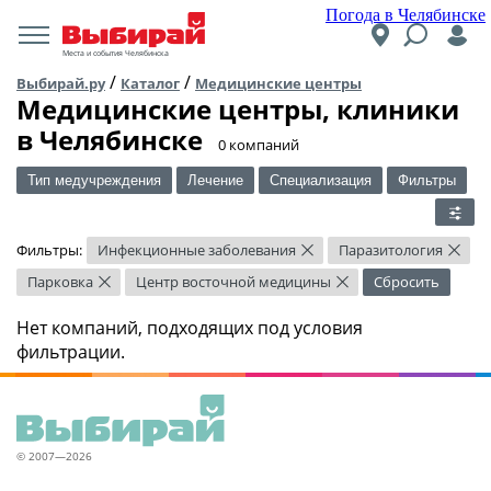
Погода в Челябинске
Места и события Челябинска
/
/
Выбирай.ру
Каталог
Медицинские центры
Медицинские центры, клиники
в Челябинске
​0 компаний
Тип медучреждения
Лечение
Специализация
Фильтры
Фильтры:
Инфекционные заболевания
Паразитология
×
×
Парковка
Центр восточной медицины
Сбросить
×
×
Нет компаний, подходящих под условия
фильтрации.
© 2007—2026