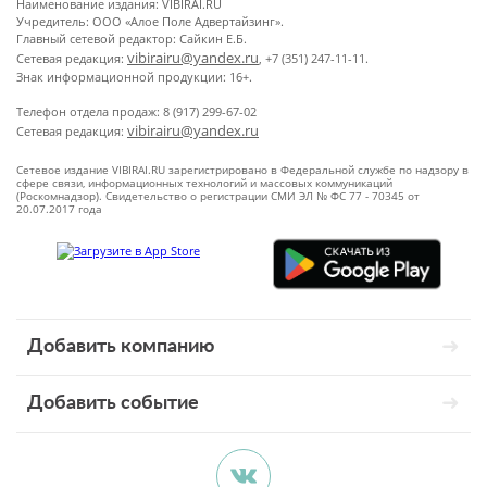
Наименование издания: VIBIRAI.RU
Учредитель: ООО «Алое Поле Адвертайзинг».
Главный сетевой редактор: Сайкин Е.Б.
vibirairu@yandex.ru
Сетевая редакция:
, +7 (351) 247-11-11.
Знак информационной продукции: 16+.
Телефон отдела продаж: 8 (917) 299-67-02
vibirairu@yandex.ru
Сетевая редакция:
Сетевое издание VIBIRAI.RU зарегистрировано в Федеральной службе по надзору в
сфере связи, информационных технологий и массовых коммуникаций
(Роскомнадзор). Свидетельство о регистрации СМИ ЭЛ № ФС 77 - 70345 от
20.07.2017 года
Добавить компанию
Добавить событие