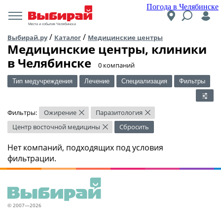
Погода в Челябинске
Места и события Челябинска
/
/
Выбирай.ру
Каталог
Медицинские центры
Медицинские центры, клиники
в Челябинске
​0 компаний
Тип медучреждения
Лечение
Специализация
Фильтры
Фильтры:
Ожирение
Паразитология
×
×
Центр восточной медицины
Сбросить
×
Нет компаний, подходящих под условия
фильтрации.
© 2007—2026