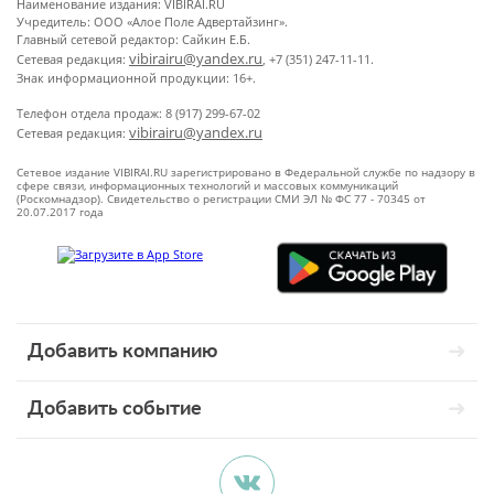
Наименование издания: VIBIRAI.RU
Учредитель: ООО «Алое Поле Адвертайзинг».
Главный сетевой редактор: Сайкин Е.Б.
vibirairu@yandex.ru
Сетевая редакция:
, +7 (351) 247-11-11.
Знак информационной продукции: 16+.
Телефон отдела продаж: 8 (917) 299-67-02
vibirairu@yandex.ru
Сетевая редакция:
Сетевое издание VIBIRAI.RU зарегистрировано в Федеральной службе по надзору в
сфере связи, информационных технологий и массовых коммуникаций
(Роскомнадзор). Свидетельство о регистрации СМИ ЭЛ № ФС 77 - 70345 от
20.07.2017 года
Добавить компанию
Добавить событие