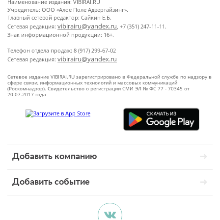
Наименование издания: VIBIRAI.RU
Учредитель: ООО «Алое Поле Адвертайзинг».
Главный сетевой редактор: Сайкин Е.Б.
vibirairu@yandex.ru
Сетевая редакция:
, +7 (351) 247-11-11.
Знак информационной продукции: 16+.
Телефон отдела продаж: 8 (917) 299-67-02
vibirairu@yandex.ru
Сетевая редакция:
Сетевое издание VIBIRAI.RU зарегистрировано в Федеральной службе по надзору в
сфере связи, информационных технологий и массовых коммуникаций
(Роскомнадзор). Свидетельство о регистрации СМИ ЭЛ № ФС 77 - 70345 от
20.07.2017 года
Добавить компанию
Добавить событие