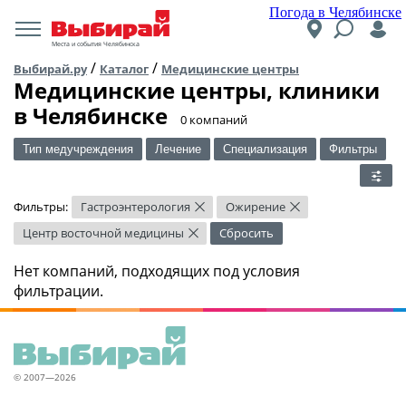
Погода в Челябинске
Места и события Челябинска
/
/
Выбирай.ру
Каталог
Медицинские центры
Медицинские центры, клиники
в Челябинске
​0 компаний
Тип медучреждения
Лечение
Специализация
Фильтры
Фильтры:
Гастроэнтерология
Ожирение
×
×
Центр восточной медицины
Сбросить
×
Нет компаний, подходящих под условия
фильтрации.
© 2007—2026