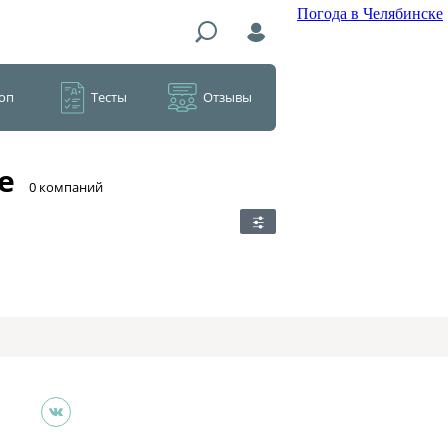
Погода в Челябинске
оп
Тесты
Отзывы
е
​0 компаний