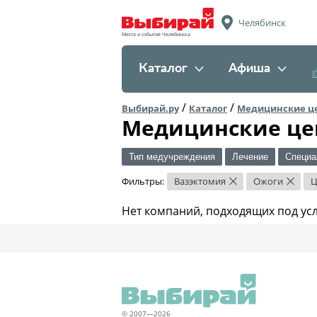
Челябинск
Места и события Челябинска
Каталог
Афиша
/
/
Выбирай.ру
Каталог
Медицинские ц
Медицинские це
Тип медучреждения
Лечение
Специа
Фильтры:
Вазэктомия
Ожоги
Ц
×
×
Нет компаний, подходящих под ус
© 2007—2026