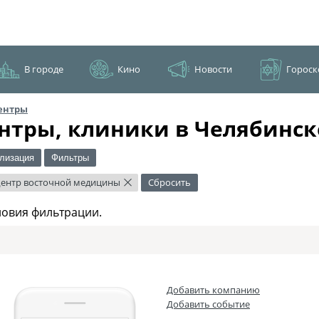
В городе
Кино
Новости
Гороск
ентры
нтры, клиники в Челябинск
лизация
Фильтры
ентр восточной медицины
Сбросить
×
ловия фильтрации.
Добавить компанию
Добавить событие