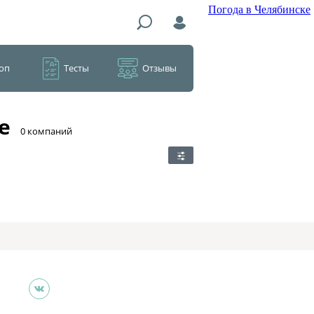
Погода в Челябинске
оп
Тесты
Отзывы
е
​0 компаний