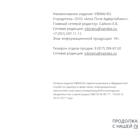
Наименование издания: VIBIRAI.RU
Учредитель: ООО «Алое Поле Адвертайзинг».
Главный сетевой редактор: Сайкин Е.Б.
Сетевая редакция:
vibirairu@yandex.ru
,
+7 (351) 247-11-11.
Знак информационной продукции: 16+.
Телефон отдела продаж: 8 (917) 299-67-02
Сетевая редакция:
vibirairu@yandex.ru
Сетевое издание VIBIRAI.RU зарегистрировано в Федеральной
службе по надзору в сфере связи, информационных
технологий и массовых коммуникаций (Роскомнадзор).
Свидетельство о регистрации СМИ ЭЛ № ФС 77 - 70345 от
20.07.2017 года
ПРОДОЛЖАЯ
С НАШЕЙ
П