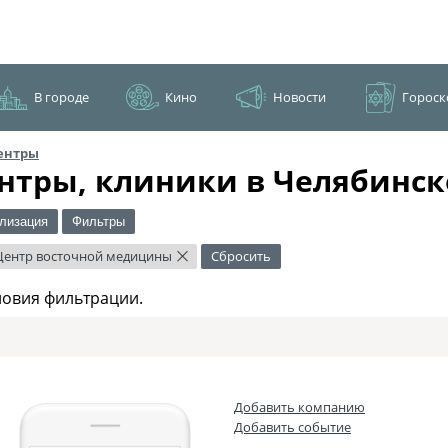
В городе
Кино
Новости
Гороск
ентры
нтры, клиники в Челябинск
лизация
Фильтры
Центр восточной медицины
Сбросить
×
ловия фильтрации.
Добавить компанию
Добавить событие