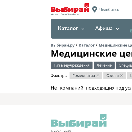
Челябинск
Места и события Челябинска
Каталог
Афиша
/
/
Выбирай.ру
Каталог
Медицинские ц
Медицинские це
Тип медучреждения
Лечение
Специа
Фильтры:
Гомеопатия
Ожоги
×
×
Нет компаний, подходящих под ус
© 2007—2026