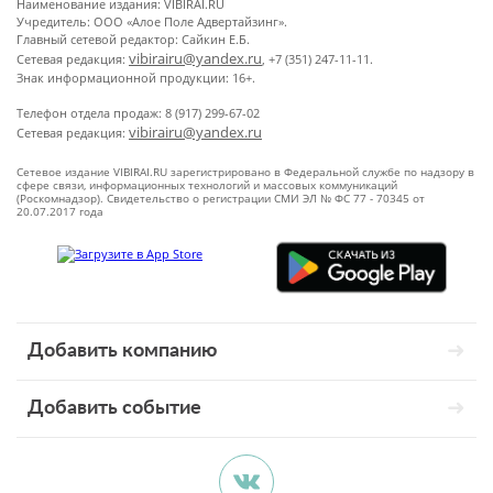
Наименование издания: VIBIRAI.RU
Учредитель: ООО «Алое Поле Адвертайзинг».
Главный сетевой редактор: Сайкин Е.Б.
vibirairu@yandex.ru
Сетевая редакция:
, +7 (351) 247-11-11.
Знак информационной продукции: 16+.
Телефон отдела продаж: 8 (917) 299-67-02
vibirairu@yandex.ru
Сетевая редакция:
Сетевое издание VIBIRAI.RU зарегистрировано в Федеральной службе по надзору в
сфере связи, информационных технологий и массовых коммуникаций
(Роскомнадзор). Свидетельство о регистрации СМИ ЭЛ № ФС 77 - 70345 от
20.07.2017 года
Добавить компанию
Добавить событие