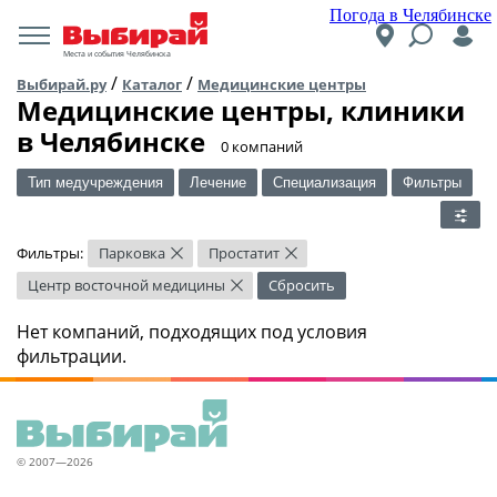
Погода в Челябинске
Места и события Челябинска
/
/
Выбирай.ру
Каталог
Медицинские центры
Медицинские центры, клиники
в Челябинске
​0 компаний
Тип медучреждения
Лечение
Специализация
Фильтры
Фильтры:
Парковка
Простатит
×
×
Центр восточной медицины
Сбросить
×
Нет компаний, подходящих под условия
фильтрации.
© 2007—2026