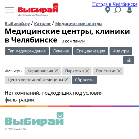
Погода в Челябинске
Места и события Челябинска
/
/
Выбирай.ру
Каталог
Медицинские центры
Медицинские центры, клиники
в Челябинске
​0 компаний
Тип медучреждения
Лечение
Специализация
Фильтры
Фильтры:
Кардиология
Парковка
Простатит
×
×
×
Центр восточной медицины
Сбросить
×
Нет компаний, подходящих под условия
фильтрации.
© 2007—2026