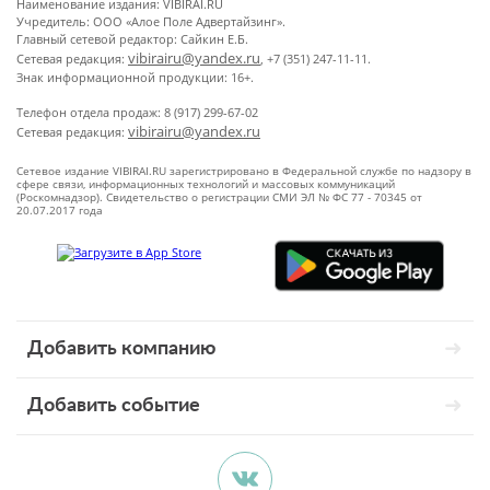
Наименование издания: VIBIRAI.RU
Учредитель: ООО «Алое Поле Адвертайзинг».
Главный сетевой редактор: Сайкин Е.Б.
vibirairu@yandex.ru
Сетевая редакция:
, +7 (351) 247-11-11.
Знак информационной продукции: 16+.
Телефон отдела продаж: 8 (917) 299-67-02
vibirairu@yandex.ru
Сетевая редакция:
Сетевое издание VIBIRAI.RU зарегистрировано в Федеральной службе по надзору в
сфере связи, информационных технологий и массовых коммуникаций
(Роскомнадзор). Свидетельство о регистрации СМИ ЭЛ № ФС 77 - 70345 от
20.07.2017 года
Добавить компанию
Добавить событие