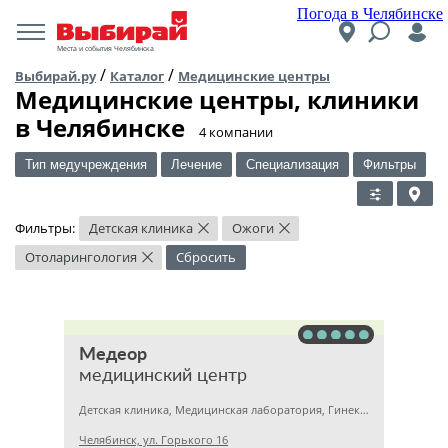
Погода в Челябинске
Места и события Челябинска
/
/
Выбирай.ру
Каталог
Медицинские центры
Медицинские центры, клиники
в Челябинске
​4 компании
Тип медучреждения
Лечение
Специализация
Фильтры
Фильтры:
Детская клиника
Ожоги
×
×
Отоларингология
Сбросить
×
Медеор
медицинский центр
Детская клиника, Медицинская лаборатория, Гинекология
Челябинск, ул. Горького 16