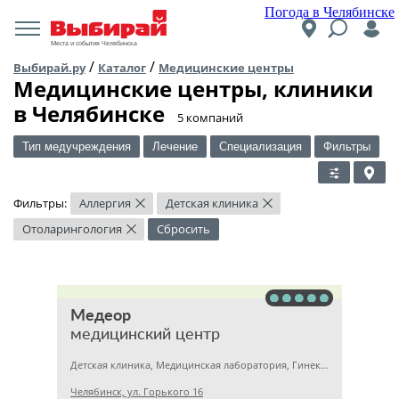
Погода в Челябинске
Места и события Челябинска
/
/
Выбирай.ру
Каталог
Медицинские центры
Медицинские центры, клиники
в Челябинске
​5 компаний
Тип медучреждения
Лечение
Специализация
Фильтры
Фильтры:
Аллергия
Детская клиника
×
×
Отоларингология
Сбросить
×
Медеор
медицинский центр
Детская клиника, Медицинская лаборатория, Гинекология
Челябинск, ул. Горького 16