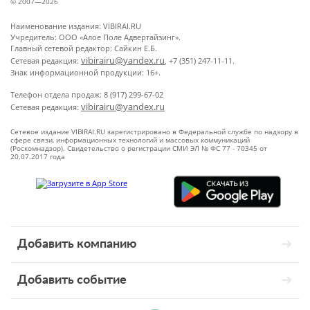
© 2007—2026
Наименование издания: VIBIRAI.RU
Учредитель: ООО «Алое Поле Адвертайзинг».
Главный сетевой редактор: Сайкин Е.Б.
vibirairu@yandex.ru
Сетевая редакция:
, +7 (351) 247-11-11.
Знак информационной продукции: 16+.
Телефон отдела продаж: 8 (917) 299-67-02
vibirairu@yandex.ru
Сетевая редакция:
Сетевое издание VIBIRAI.RU зарегистрировано в Федеральной службе по надзору в
сфере связи, информационных технологий и массовых коммуникаций
(Роскомнадзор). Свидетельство о регистрации СМИ ЭЛ № ФС 77 - 70345 от
20.07.2017 года
Добавить компанию
Добавить событие