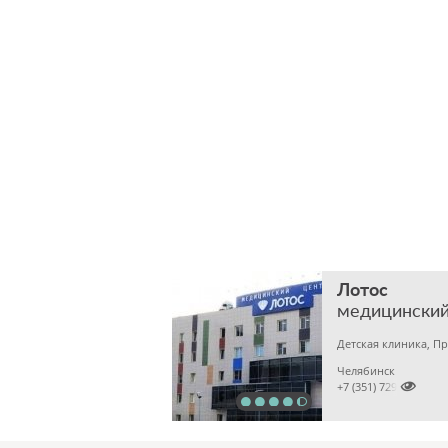
Лотос
медицинский
Челябинск

+7 (351) 7298929