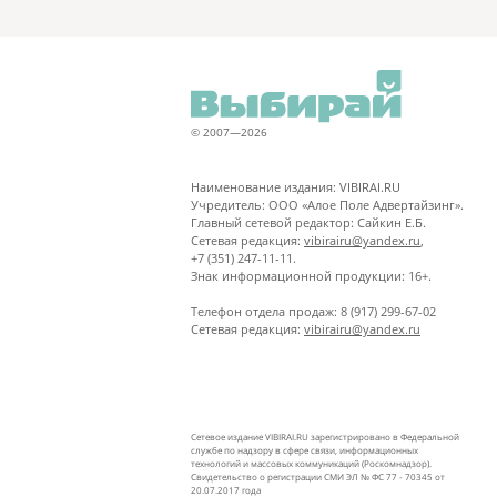
© 2007—2026
Наименование издания: VIBIRAI.RU
Учредитель: ООО «Алое Поле Адвертайзинг».
Главный сетевой редактор: Сайкин Е.Б.
Сетевая редакция:
vibirairu@yandex.ru
,
+7 (351) 247-11-11.
Знак информационной продукции: 16+.
Телефон отдела продаж: 8 (917) 299-67-02
Сетевая редакция:
vibirairu@yandex.ru
Сетевое издание VIBIRAI.RU зарегистрировано в Федеральной
службе по надзору в сфере связи, информационных
технологий и массовых коммуникаций (Роскомнадзор).
Свидетельство о регистрации СМИ ЭЛ № ФС 77 - 70345 от
20.07.2017 года