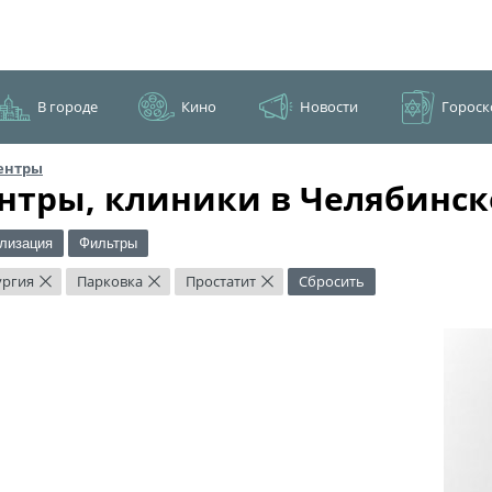
В городе
Кино
Новости
Гороск
ентры
нтры, клиники в Челябинск
лизация
Фильтры
ургия
Парковка
Простатит
Сбросить
×
×
×