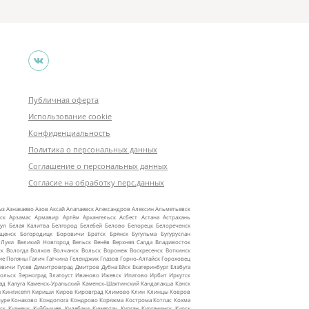
Публичная оферта
Использование cookie
Конфиденциальность
Политика о персональных данных
Соглашение о персональных данных
Согласие на обработку перс.данных
ыз
Азнакаево
Азов
Аксай
Алапаевск
Александров
Алексин
Альметьевск
ск
Арзамас
Армавир
Артём
Архангельск
Асбест
Астана
Астрахань
ул
Белая Калитва
Белгород
Белебей
Белово
Белорецк
Белореченск
ещенск
Богородицк
Боровичи
Братск
Брянск
Бугульма
Бугуруслан
 Луки
Великий Новгород
Вельск
Венёв
Верхняя Салда
Владивосток
ск
Вологда
Волхов
Волчанск
Вольск
Воронеж
Воскресенск
Воткинск
ие Поляны
Галич
Гатчина
Геленджик
Глазов
Горно‑Алтайск
Гороховец
евичи
Гусев
Димитровград
Дмитров
Дубна
Ейск
Екатеринбург
Елабуга
ольск
Зерноград
Златоуст
Иваново
Ижевск
Ипатово
Ирбит
Иркутск
ад
Калуга
Каменск‑Уральский
Каменск‑Шахтинский
Кандалакша
Канск
ы
Кингисепп
Кириши
Киров
Кировград
Климово
Клин
Клинцы
Ковров
уре
Конаково
Кондопога
Кондрово
Коряжма
Кострома
Котлас
Кохма
ск
Кузнецк
Куйбышев
Кулебаки
Кумертау
Курган
Курганинск
Курск