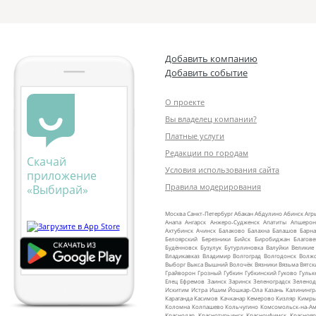
Добавить компанию
Добавить событие
О проекте
Вы владелец компании?
Платные услуги
Редакции по городам
Скачай
Условия использования сайта
приложение
Правила модерирования
«Выбирай»
Москва
Санкт‑Петербург
Абакан
Абдулино
Абинск
Агр
Анапа
Ангарск
Анжеро‑Судженск
Апатиты
Апшерон
Ахтубинск
Ачинск
Балаково
Балахна
Балашов
Барна
Белоярский
Березники
Бийск
Биробиджан
Благов
Будённовск
Бузулук
Бутурлиновка
Валуйки
Великие
Владикавказ
Владимир
Волгоград
Волгодонск
Волж
Выборг
Выкса
Вышний Волочёк
Вязники
Вязьма
Вятск
Грайворон
Грозный
Губкин
Губкинский
Гуково
Гульк
Елец
Ефремов
Заинск
Заринск
Зеленоградск
Зеленод
Искитим
Истра
Ишим
Йошкар‑Ола
Казань
Калинингр
Караганда
Касимов
Качканар
Кемерово
Кизляр
Кимр
Коломна
Колпашево
Кольчугино
Комсомольск‑на‑Ам
Краснодар
Краснотурьинск
Красноуфимск
Краснояр