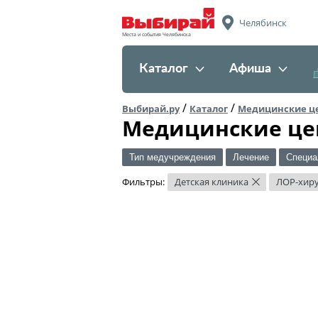
Челябинск
Места и события Челябинска
Каталог
Афиша
/
/
Выбирай.ру
Каталог
Медицинские ц
Медицинские це
Тип медучреждения
Лечение
Специа
Фильтры:
Детская клиника
ЛОР-хир
×