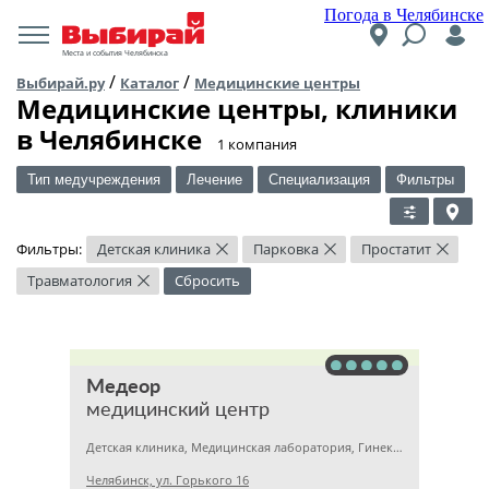
Погода в Челябинске
Места и события Челябинска
/
/
Выбирай.ру
Каталог
Медицинские центры
Медицинские центры, клиники
в Челябинске
​1 компания
Тип медучреждения
Лечение
Специализация
Фильтры
Фильтры:
Детская клиника
Парковка
Простатит
×
×
×
Травматология
Сбросить
×
Медеор
медицинский центр
Детская клиника, Медицинская лаборатория, Гинекология
Челябинск, ул. Горького 16