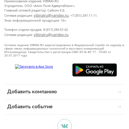
Наименование издания: VIBIRAI.RU
Учредитель: ООО «Алое Поле Адвертайзинг».
Главный сетевой редактор: Сайкин Е.Б.
vibirairu@yandex.ru
Сетевая редакция:
, +7 (351) 247-11-11.
Знак информационной продукции: 16+.
Телефон отдела продаж: 8 (917) 299-67-02
vibirairu@yandex.ru
Сетевая редакция:
Сетевое издание VIBIRAI.RU зарегистрировано в Федеральной службе по надзору в
сфере связи, информационных технологий и массовых коммуникаций
(Роскомнадзор). Свидетельство о регистрации СМИ ЭЛ № ФС 77 - 70345 от
20.07.2017 года
Добавить компанию
Добавить событие