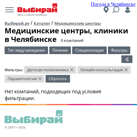
Погода в Челябинске
Места и события Челябинска
/
/
Выбирай.ру
Каталог
Медицинские центры
Медицинские центры, клиники
в Челябинске
​0 компаний
Тип медучреждения
Лечение
Специализация
Фильтры
Фильтры:
Детская поликлиника
Онлайн-консультация
×
×
Паразитология
Сбросить
×
Нет компаний, подходящих под условия
фильтрации.
© 2007—2026