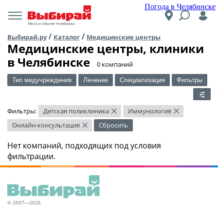
Погода в Челябинске
Места и события Челябинска
/
/
Выбирай.ру
Каталог
Медицинские центры
Медицинские центры, клиники
в Челябинске
​0 компаний
Тип медучреждения
Лечение
Специализация
Фильтры
Фильтры:
Детская поликлиника
Иммунология
×
×
Онлайн-консультация
Сбросить
×
Нет компаний, подходящих под условия
фильтрации.
© 2007—2026