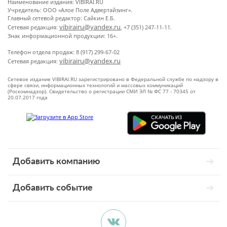
Наименование издания: VIBIRAI.RU
Учредитель: ООО «Алое Поле Адвертайзинг».
Главный сетевой редактор: Сайкин Е.Б.
vibirairu@yandex.ru
Сетевая редакция:
, +7 (351) 247-11-11.
Знак информационной продукции: 16+.
Телефон отдела продаж: 8 (917) 299-67-02
vibirairu@yandex.ru
Сетевая редакция:
Сетевое издание VIBIRAI.RU зарегистрировано в Федеральной службе по надзору в
сфере связи, информационных технологий и массовых коммуникаций
(Роскомнадзор). Свидетельство о регистрации СМИ ЭЛ № ФС 77 - 70345 от
20.07.2017 года
Добавить компанию
Добавить событие