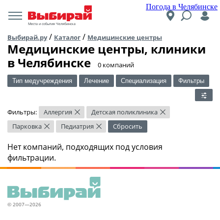
Погода в Челябинске
Места и события Челябинска
/
/
Выбирай.ру
Каталог
Медицинские центры
Медицинские центры, клиники
в Челябинске
​0 компаний
Тип медучреждения
Лечение
Специализация
Фильтры
Фильтры:
Аллергия
Детская поликлиника
×
×
Парковка
Педиатрия
Сбросить
×
×
Нет компаний, подходящих под условия
фильтрации.
© 2007—2026