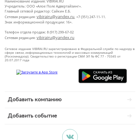
Наименование издания: VIBIRAI.RU
Учредитель: ООО «Алое Поле Адвертайзинг».
Главный сетевой редактор: Сайкин Е.Б.
vibirairu@yandex.ru
Сетевая редакция:
, +7 (351) 247-11-11.
Знак информационной продукции: 16+.
Телефон отдела продаж: 8 (917) 299-67-02
vibirairu@yandex.ru
Сетевая редакция:
Сетевое издание VIBIRAI.RU зарегистрировано в Федеральной службе по надзору в
сфере связи, информационных технологий и массовых коммуникаций
(Роскомнадзор). Свидетельство о регистрации СМИ ЭЛ № ФС 77 - 70345 от
20.07.2017 года
Добавить компанию
Добавить событие