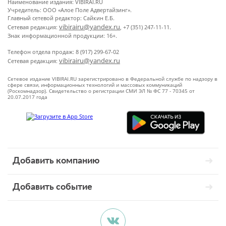
Наименование издания: VIBIRAI.RU
Учредитель: ООО «Алое Поле Адвертайзинг».
Главный сетевой редактор: Сайкин Е.Б.
vibirairu@yandex.ru
Сетевая редакция:
, +7 (351) 247-11-11.
Знак информационной продукции: 16+.
Телефон отдела продаж: 8 (917) 299-67-02
vibirairu@yandex.ru
Сетевая редакция:
Сетевое издание VIBIRAI.RU зарегистрировано в Федеральной службе по надзору в
сфере связи, информационных технологий и массовых коммуникаций
(Роскомнадзор). Свидетельство о регистрации СМИ ЭЛ № ФС 77 - 70345 от
20.07.2017 года
Добавить компанию
Добавить событие