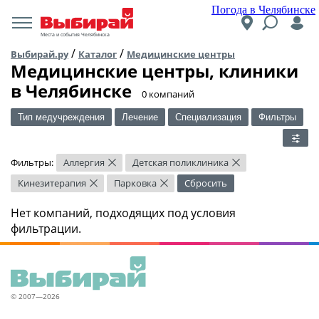
Погода в Челябинске
Места и события Челябинска
/
/
Выбирай.ру
Каталог
Медицинские центры
Медицинские центры, клиники
в Челябинске
​0 компаний
Тип медучреждения
Лечение
Специализация
Фильтры
Фильтры:
Аллергия
Детская поликлиника
×
×
Кинезитерапия
Парковка
Сбросить
×
×
Нет компаний, подходящих под условия
фильтрации.
© 2007—2026