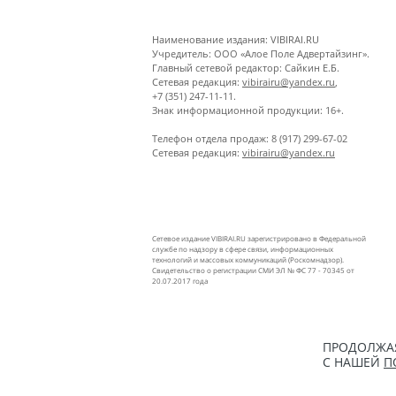
Наименование издания: VIBIRAI.RU
Учредитель: ООО «Алое Поле Адвертайзинг».
Главный сетевой редактор: Сайкин Е.Б.
Сетевая редакция:
vibirairu@yandex.ru
,
+7 (351) 247-11-11.
Знак информационной продукции: 16+.
Телефон отдела продаж: 8 (917) 299-67-02
Сетевая редакция:
vibirairu@yandex.ru
Сетевое издание VIBIRAI.RU зарегистрировано в Федеральной
службе по надзору в сфере связи, информационных
технологий и массовых коммуникаций (Роскомнадзор).
Свидетельство о регистрации СМИ ЭЛ № ФС 77 - 70345 от
20.07.2017 года
ПРОДОЛЖАЯ
С НАШЕЙ
П