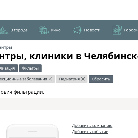
В городе
Кино
Новости
Гороск
ентры
нтры, клиники в Челябинск
лизация
Фильтры
екционные заболевания
Педиатрия
Сбросить
×
×
ловия фильтрации.
Добавить компанию
Добавить событие