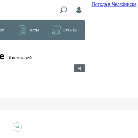
Погода в Челябинске
оп
Тесты
Отзывы
е
​0 компаний