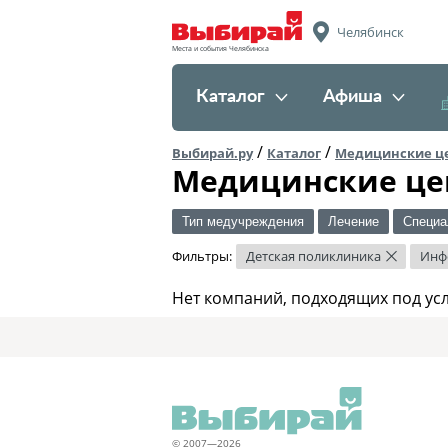
Челябинск
Места и события Челябинска
Каталог
Афиша
/
/
Выбирай.ру
Каталог
Медицинские ц
Медицинские це
Тип медучреждения
Лечение
Специа
Фильтры:
Детская поликлиника
Инф
×
Нет компаний, подходящих под ус
© 2007—2026