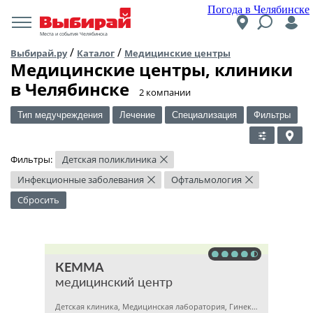
Погода в Челябинске
Места и события Челябинска
/
/
Выбирай.ру
Каталог
Медицинские центры
Медицинские центры, клиники
в Челябинске
​2 компании
Тип медучреждения
Лечение
Специализация
Фильтры
Фильтры:
Детская поликлиника
×
Инфекционные заболевания
Офтальмология
×
×
Сбросить
КЕММА
медицинский центр
Детская клиника, Медицинская лаборатория, Гинекология