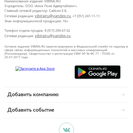
Наименование издания: VIBIRAI.RU
Учредитель: ООО «Алое Поле Адвертайзинг».
Главный сетевой редактор: Сайкин Е.Б.
vibirairu@yandex.ru
Сетевая редакция:
, +7 (351) 247-11-11.
Знак информационной продукции: 16+.
Телефон отдела продаж: 8 (917) 299-67-02
vibirairu@yandex.ru
Сетевая редакция:
Сетевое издание VIBIRAI.RU зарегистрировано в Федеральной службе по надзору в
сфере связи, информационных технологий и массовых коммуникаций
(Роскомнадзор). Свидетельство о регистрации СМИ ЭЛ № ФС 77 - 70345 от
20.07.2017 года
Добавить компанию
Добавить событие