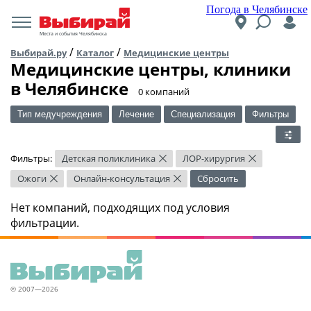
Погода в Челябинске
Места и события Челябинска
/
/
Выбирай.ру
Каталог
Медицинские центры
Медицинские центры, клиники
в Челябинске
​0 компаний
Тип медучреждения
Лечение
Специализация
Фильтры
Фильтры:
Детская поликлиника
ЛОР-хирургия
×
×
Ожоги
Онлайн-консультация
Сбросить
×
×
Нет компаний, подходящих под условия
фильтрации.
© 2007—2026