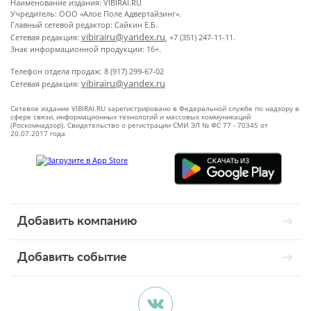
Наименование издания: VIBIRAI.RU
Учредитель: ООО «Алое Поле Адвертайзинг».
Главный сетевой редактор: Сайкин Е.Б.
vibirairu@yandex.ru
Сетевая редакция:
, +7 (351) 247-11-11.
Знак информационной продукции: 16+.
Телефон отдела продаж: 8 (917) 299-67-02
vibirairu@yandex.ru
Сетевая редакция:
Сетевое издание VIBIRAI.RU зарегистрировано в Федеральной службе по надзору в
сфере связи, информационных технологий и массовых коммуникаций
(Роскомнадзор). Свидетельство о регистрации СМИ ЭЛ № ФС 77 - 70345 от
20.07.2017 года
Добавить компанию
Добавить событие