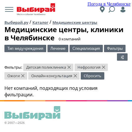
Погода в Челябинске
Места и события Челябинска
/
/
Выбирай.ру
Каталог
Медицинские центры
Медицинские центры, клиники
в Челябинске
​0 компаний
Тип медучреждения
Лечение
Специализация
Фильтры
Фильтры:
Детская поликлиника
Нефрология
×
×
Ожоги
Онлайн-консультация
Сбросить
×
×
Нет компаний, подходящих под условия
фильтрации.
© 2007—2026