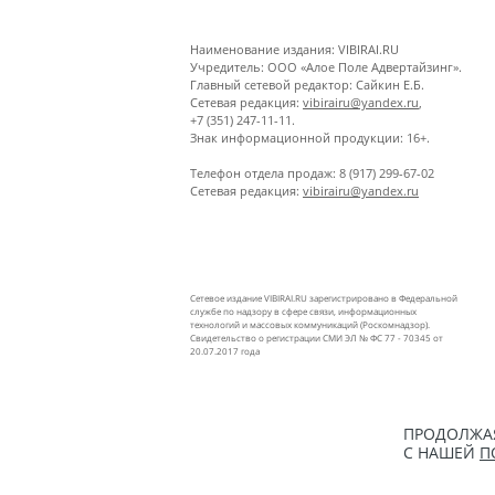
Наименование издания: VIBIRAI.RU
Учредитель: ООО «Алое Поле Адвертайзинг».
Главный сетевой редактор: Сайкин Е.Б.
Сетевая редакция:
vibirairu@yandex.ru
,
+7 (351) 247-11-11.
Знак информационной продукции: 16+.
Телефон отдела продаж: 8 (917) 299-67-02
Сетевая редакция:
vibirairu@yandex.ru
Сетевое издание VIBIRAI.RU зарегистрировано в Федеральной
службе по надзору в сфере связи, информационных
технологий и массовых коммуникаций (Роскомнадзор).
Свидетельство о регистрации СМИ ЭЛ № ФС 77 - 70345 от
20.07.2017 года
ПРОДОЛЖАЯ
С НАШЕЙ
П