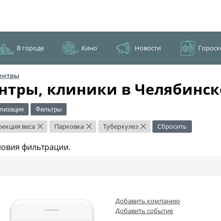
В городе
Кино
Новости
Гороск
ентры
нтры, клиники в Челябинск
лизация
Фильтры
рекция веса
Парковка
Туберкулез
Сбросить
×
×
×
ловия фильтрации.
Добавить компанию
Добавить событие