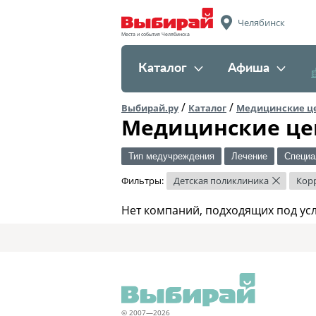
Челябинск
Места и события Челябинска
Каталог
Афиша
/
/
Выбирай.ру
Каталог
Медицинские ц
Медицинские це
Тип медучреждения
Лечение
Специа
Фильтры:
Детская поликлиника
Кор
×
Нет компаний, подходящих под ус
© 2007—2026