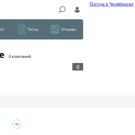
Погода в Челябинске
оп
Тесты
Отзывы
е
​0 компаний