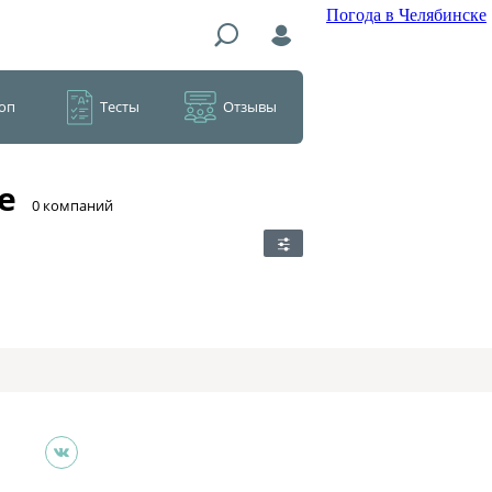
Погода в Челябинске
оп
Тесты
Отзывы
е
​0 компаний