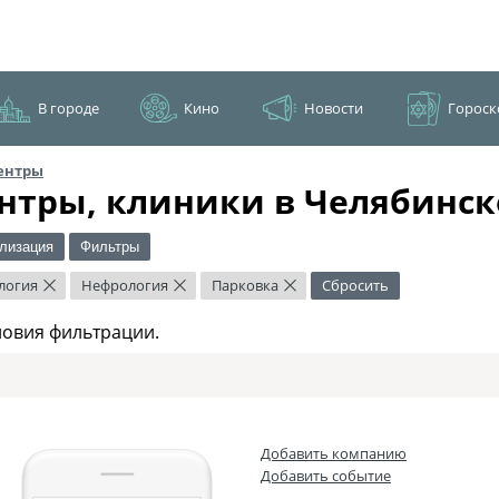
В городе
Кино
Новости
Гороск
ентры
нтры, клиники в Челябинск
лизация
Фильтры
логия
Нефрология
Парковка
Сбросить
×
×
×
ловия фильтрации.
Добавить компанию
Добавить событие