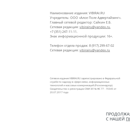
Наименование издания: VIBIRAI.RU
Учредитель: ООО «Алое Поле Адвертайзинг».
Главный сетевой редактор: Сайкин Е.Б.
Сетевая редакция:
vibirairu@yandex.ru
,
+7 (351) 247-11-11.
Знак информационной продукции: 16+.
Телефон отдела продаж: 8 (917) 299-67-02
Сетевая редакция:
vibirairu@yandex.ru
Сетевое издание VIBIRAI.RU зарегистрировано в Федеральной
службе по надзору в сфере связи, информационных
технологий и массовых коммуникаций (Роскомнадзор).
Свидетельство о регистрации СМИ ЭЛ № ФС 77 - 70345 от
20.07.2017 года
ПРОДОЛЖАЯ
С НАШЕЙ
П