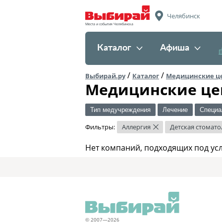
Челябинск
Места и события Челябинска
Каталог
Афиша
/
/
Выбирай.ру
Каталог
Медицинские ц
Медицинские це
Тип медучреждения
Лечение
Специа
Фильтры:
Аллергия
Детская стомато
×
Нет компаний, подходящих под ус
© 2007—2026