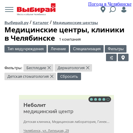
Погода в Челябинске
Места и события Челябинска
/
/
Выбирай.ру
Каталог
Медицинские центры
Медицинские центры, клиники
в Челябинске
​1 компания
Тип медучреждения
Лечение
Специализация
Фильтры
Фильтры:
Бесплодие
Дерматология
×
×
Детская стоматология
Сбросить
×
Неболит
медицинский центр
Детская клиника, Медицинская лаборатория, Гинекология
Челябинск, ул. Липецкая, 29