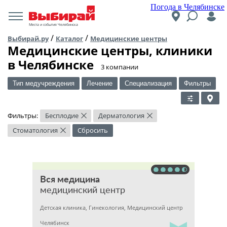
Погода в Челябинске
Места и события Челябинска
/
/
Выбирай.ру
Каталог
Медицинские центры
Медицинские центры, клиники
в Челябинске
​3 компании
Тип медучреждения
Лечение
Специализация
Фильтры
Фильтры:
Бесплодие
Дерматология
×
×
Стоматология
Сбросить
×
Вся медицина
медицинский центр
Детская клиника, Гинекология, Медицинский центр
Челябинск