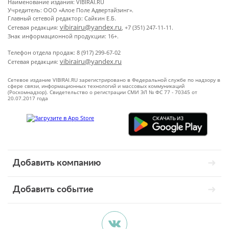
Наименование издания: VIBIRAI.RU
Учредитель: ООО «Алое Поле Адвертайзинг».
Главный сетевой редактор: Сайкин Е.Б.
vibirairu@yandex.ru
Сетевая редакция:
, +7 (351) 247-11-11.
Знак информационной продукции: 16+.
Телефон отдела продаж: 8 (917) 299-67-02
vibirairu@yandex.ru
Сетевая редакция:
Сетевое издание VIBIRAI.RU зарегистрировано в Федеральной службе по надзору в
сфере связи, информационных технологий и массовых коммуникаций
(Роскомнадзор). Свидетельство о регистрации СМИ ЭЛ № ФС 77 - 70345 от
20.07.2017 года
Добавить компанию
Добавить событие