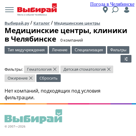
Погода в Челябинске
Места и события Челябинска
/
/
Выбирай.ру
Каталог
Медицинские центры
Медицинские центры, клиники
в Челябинске
​0 компаний
Тип медучреждения
Лечение
Специализация
Фильтры
Фильтры:
Гематология
Детская стоматология
×
×
Ожирение
Сбросить
×
Нет компаний, подходящих под условия
фильтрации.
© 2007—2026