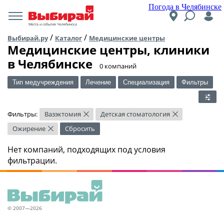
Погода в Челябинске
Места и события Челябинска
/
/
Выбирай.ру
Каталог
Медицинские центры
Медицинские центры, клиники
в Челябинске
​0 компаний
Тип медучреждения
Лечение
Специализация
Фильтры
Фильтры:
Вазэктомия
Детская стоматология
×
×
Ожирение
Сбросить
×
Нет компаний, подходящих под условия
фильтрации.
© 2007—2026