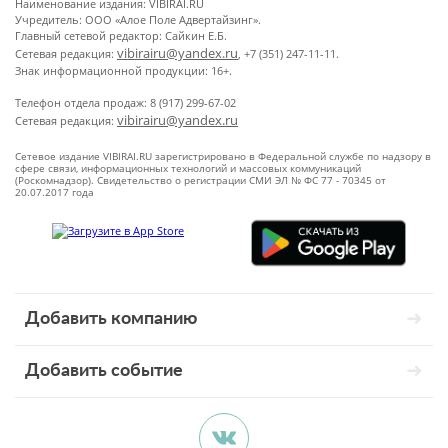
Наименование издания: VIBIRAI.RU
Учредитель: ООО «Алое Поле Адвертайзинг».
Главный сетевой редактор: Сайкин Е.Б.
vibirairu@yandex.ru
Сетевая редакция:
, +7 (351) 247-11-11.
Знак информационной продукции: 16+.
Телефон отдела продаж: 8 (917) 299-67-02
vibirairu@yandex.ru
Сетевая редакция:
Сетевое издание VIBIRAI.RU зарегистрировано в Федеральной службе по надзору в
сфере связи, информационных технологий и массовых коммуникаций
(Роскомнадзор). Свидетельство о регистрации СМИ ЭЛ № ФС 77 - 70345 от
20.07.2017 года
Добавить компанию
Добавить событие