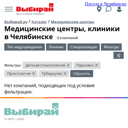
Погода в Челябинске
Места и события Челябинска
/
/
Выбирай.ру
Каталог
Медицинские центры
Медицинские центры, клиники
в Челябинске
​0 компаний
Тип медучреждения
Лечение
Специализация
Фильтры
Фильтры:
Детская стоматология
Парковка
×
×
Проктология
Туберкулез
Сбросить
×
×
Нет компаний, подходящих под условия
фильтрации.
© 2007—2026