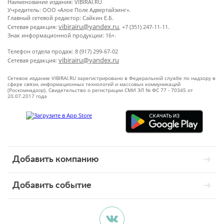
Наименование издания: VIBIRAI.RU
Учредитель: ООО «Алое Поле Адвертайзинг».
Главный сетевой редактор: Сайкин Е.Б.
vibirairu@yandex.ru
Сетевая редакция:
, +7 (351) 247-11-11.
Знак информационной продукции: 16+.
Телефон отдела продаж: 8 (917) 299-67-02
vibirairu@yandex.ru
Сетевая редакция:
Сетевое издание VIBIRAI.RU зарегистрировано в Федеральной службе по надзору в
сфере связи, информационных технологий и массовых коммуникаций
(Роскомнадзор). Свидетельство о регистрации СМИ ЭЛ № ФС 77 - 70345 от
20.07.2017 года
Добавить компанию
Добавить событие