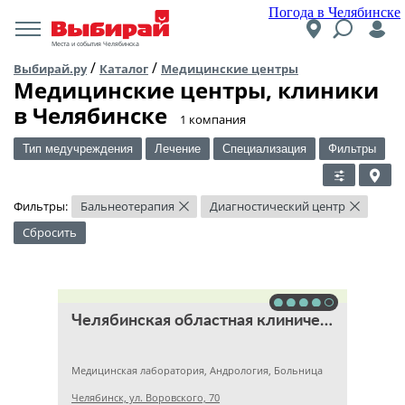
Погода в Челябинске
Места и события Челябинска
/
/
Выбирай.ру
Каталог
Медицинские центры
Медицинские центры, клиники
в Челябинске
​1 компания
Тип медучреждения
Лечение
Специализация
Фильтры
Фильтры:
Бальнеотерапия
Диагностический центр
×
×
Сбросить
Челябинская областная клиническая больница
Медицинская лаборатория, Андрология, Больница
Челябинск, ул. Воровского, 70