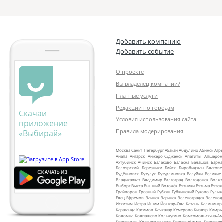
Добавить компанию
Добавить событие
О проекте
Вы владелец компании?
Платные услуги
Редакции по городам
Скачай
Условия использования сайта
приложение
Правила модерирования
«Выбирай»
Москва
Санкт‑Петербург
Абакан
Абдулино
Абинск
Агр
Анапа
Ангарск
Анжеро‑Судженск
Апатиты
Апшерон
Ахтубинск
Ачинск
Балаково
Балахна
Балашов
Барна
Белоярский
Березники
Бийск
Биробиджан
Благов
Будённовск
Бузулук
Бутурлиновка
Валуйки
Великие
Владикавказ
Владимир
Волгоград
Волгодонск
Волж
Выборг
Выкса
Вышний Волочёк
Вязники
Вязьма
Вятск
Грайворон
Грозный
Губкин
Губкинский
Гуково
Гульк
Елец
Ефремов
Заинск
Заринск
Зеленоградск
Зеленод
Искитим
Истра
Ишим
Йошкар‑Ола
Казань
Калинингр
Караганда
Касимов
Качканар
Кемерово
Кизляр
Кимр
Коломна
Колпашево
Кольчугино
Комсомольск‑на‑Ам
Краснодар
Краснотурьинск
Красноуфимск
Краснояр