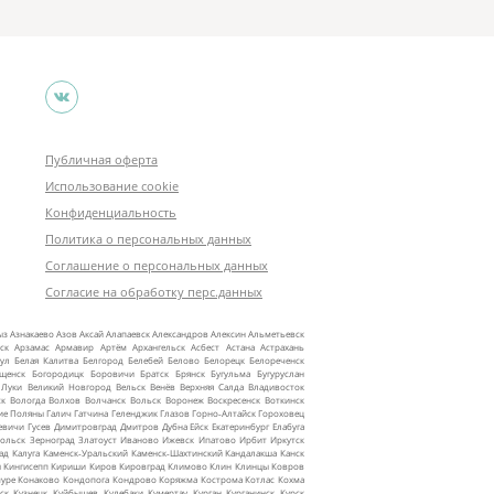
Публичная оферта
Использование cookie
Конфиденциальность
Политика о персональных данных
Соглашение о персональных данных
Согласие на обработку перс.данных
ыз
Азнакаево
Азов
Аксай
Алапаевск
Александров
Алексин
Альметьевск
ск
Арзамас
Армавир
Артём
Архангельск
Асбест
Астана
Астрахань
ул
Белая Калитва
Белгород
Белебей
Белово
Белорецк
Белореченск
ещенск
Богородицк
Боровичи
Братск
Брянск
Бугульма
Бугуруслан
 Луки
Великий Новгород
Вельск
Венёв
Верхняя Салда
Владивосток
ск
Вологда
Волхов
Волчанск
Вольск
Воронеж
Воскресенск
Воткинск
ие Поляны
Галич
Гатчина
Геленджик
Глазов
Горно‑Алтайск
Гороховец
евичи
Гусев
Димитровград
Дмитров
Дубна
Ейск
Екатеринбург
Елабуга
ольск
Зерноград
Златоуст
Иваново
Ижевск
Ипатово
Ирбит
Иркутск
ад
Калуга
Каменск‑Уральский
Каменск‑Шахтинский
Кандалакша
Канск
ы
Кингисепп
Кириши
Киров
Кировград
Климово
Клин
Клинцы
Ковров
уре
Конаково
Кондопога
Кондрово
Коряжма
Кострома
Котлас
Кохма
ск
Кузнецк
Куйбышев
Кулебаки
Кумертау
Курган
Курганинск
Курск