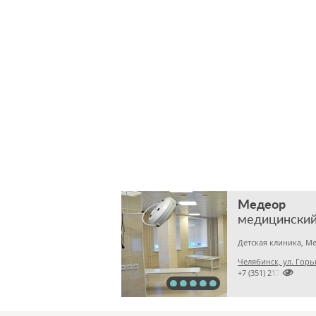
Медеор
медицинский
Челябинск, ул. Горь

+7 (351) 2172376