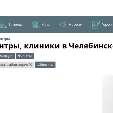
В городе
Кино
Новости
Гороск
ентры
нтры, клиники в Челябинск
лизация
Фильтры
ская лаборатория
Сбросить
×