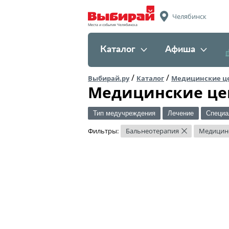
Челябинск
Места и события Челябинска
Каталог
Афиша
/
/
Выбирай.ру
Каталог
Медицинские ц
Медицинские це
Тип медучреждения
Лечение
Специа
Фильтры:
Бальнеотерапия
Медицин
×