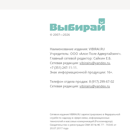
© 2007—2026
Наименование издания: VIBIRAI.RU
Учредитель: ООО «Алое Поле Адвертайзинг».
Главный сетевой редактор: Сайкин Е.Б.
Сетевая редакция:
vibirairu@yandex.ru
,
+7 (351) 247-11-11.
Знак информационной продукции: 16+.
Телефон отдела продаж: 8 (917) 299-67-02
Сетевая редакция:
vibirairu@yandex.ru
Сетевое издание VIBIRAI.RU зарегистрировано в Федеральной
службе по надзору в сфере связи, информационных
технологий и массовых коммуникаций (Роскомнадзор).
Свидетельство о регистрации СМИ ЭЛ № ФС 77 - 70345 от
20.07.2017 года