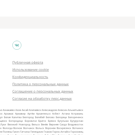
Публичная оферта
Использование cookie
Конфиденциальность
Политика о персональных данных
Соглашение о персональных данных
Согласие на обработку перс.данных
ыз
Азнакаево
Азов
Аксай
Алапаевск
Александров
Алексин
Альметьевск
ск
Арзамас
Армавир
Артём
Архангельск
Асбест
Астана
Астрахань
ул
Белая Калитва
Белгород
Белебей
Белово
Белорецк
Белореченск
ещенск
Богородицк
Боровичи
Братск
Брянск
Бугульма
Бугуруслан
 Луки
Великий Новгород
Вельск
Венёв
Верхняя Салда
Владивосток
ск
Вологда
Волхов
Волчанск
Вольск
Воронеж
Воскресенск
Воткинск
ие Поляны
Галич
Гатчина
Геленджик
Глазов
Горно‑Алтайск
Гороховец