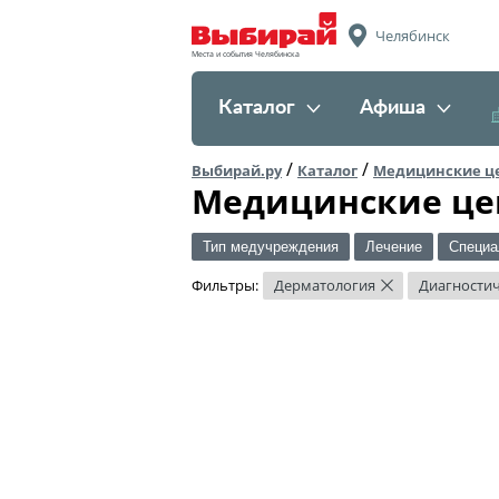
Челябинск
Места и события Челябинска
Каталог
Афиша
/
/
Выбирай.ру
Каталог
Медицинские ц
Медицинские це
Тип медучреждения
Лечение
Специа
Фильтры:
Дерматология
Диагностич
×