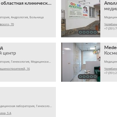
Челябинская областная клиническая больница
Апол
атория, Андрология, Больница
вского, 70
Челябинс
+7 (351) 
ед
Medeo
й центр
Косме
Медицинская лаборатория, Гинекология, Медицинский центр
ашиностроителей, 16
Челябинс
+7 (351) 
Детская клиника, Медицинская лаборатория, Гинекология
ина, 5 А