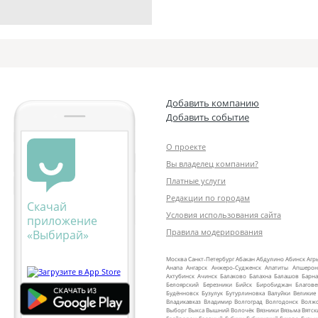
Добавить компанию
Добавить событие
О проекте
Вы владелец компании?
Платные услуги
Редакции по городам
Скачай
Условия использования сайта
приложение
Правила модерирования
«Выбирай»
Москва
Санкт‑Петербург
Абакан
Абдулино
Абинск
Агр
Анапа
Ангарск
Анжеро‑Судженск
Апатиты
Апшерон
Ахтубинск
Ачинск
Балаково
Балахна
Балашов
Барна
Белоярский
Березники
Бийск
Биробиджан
Благов
Будённовск
Бузулук
Бутурлиновка
Валуйки
Великие
Владикавказ
Владимир
Волгоград
Волгодонск
Волж
Выборг
Выкса
Вышний Волочёк
Вязники
Вязьма
Вятск