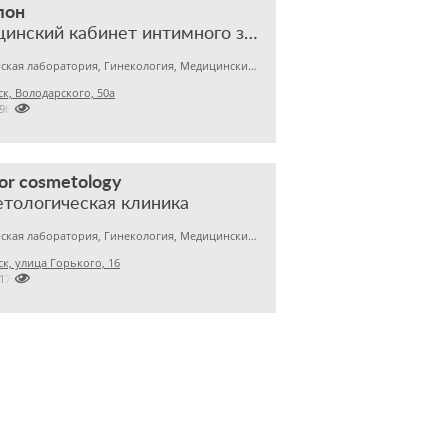
лон
медицинский кабинет интимного здоровья
Медицинская лаборатория, Гинекология, Медицинский центр
к, Володарского, 50а

7963215
r cosmetology
тологическая клиника
Медицинская лаборатория, Гинекология, Медицинский центр
к, улица Горького, 16

2170122