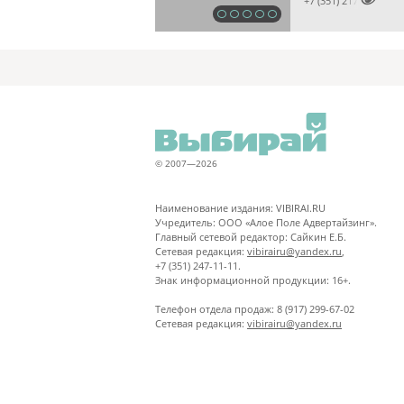

+7 (351) 2173679
© 2007—2026
Наименование издания: VIBIRAI.RU
Учредитель: ООО «Алое Поле Адвертайзинг».
Главный сетевой редактор: Сайкин Е.Б.
Сетевая редакция:
vibirairu@yandex.ru
,
+7 (351) 247-11-11.
Знак информационной продукции: 16+.
Телефон отдела продаж: 8 (917) 299-67-02
Сетевая редакция:
vibirairu@yandex.ru