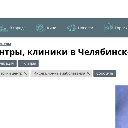
В городе
Кино
Новости
Гороск
ентры
нтры, клиники в Челябинск
лизация
Фильтры
еский центр
Инфекционные заболевания
Сбросить
×
×