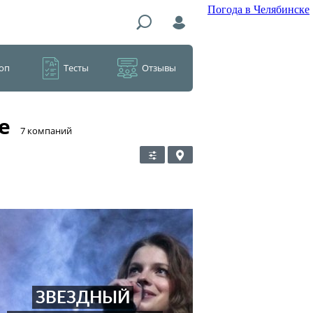
Погода в Челябинске
оп
Тесты
Отзывы
е
​7 компаний
ЗВЕЗДНЫЙ