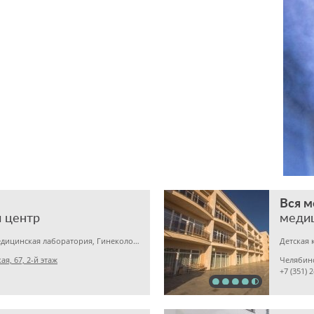
Вся 
 центр
меди
Детская клиника, Медицинская лаборатория, Гинекология
Детская 
я, 67, 2-й этаж
Челябин
+7 (351) 