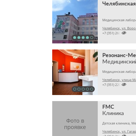
Медицинская лабор
Челябинск, ул. Воро

+7 (351) 2609824
Резонанс-М
Медицински
Челябинск, улица М

+7 (351) 2201031
FMC
Клиника
Челябинск, ул. Гагар