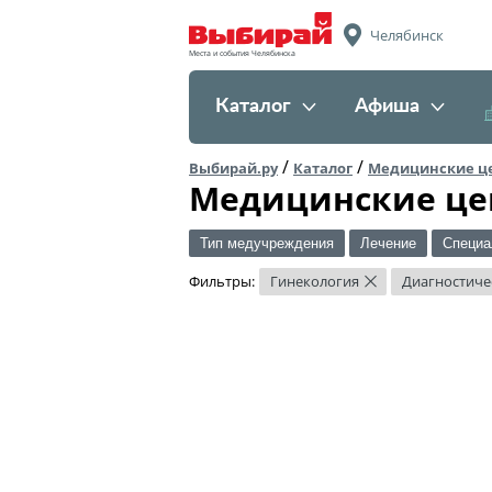
Челябинск
Места и события Челябинска
Каталог
Афиша
/
/
Выбирай.ру
Каталог
Медицинские ц
Медицинские це
Тип медучреждения
Лечение
Специа
Фильтры:
Гинекология
Диагностиче
×