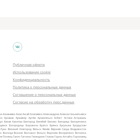
Публичная оферта
Использование cookie
Конфиденциальность
Политика о персональных данных
Соглашение о персональных данных
Согласие на обработку перс.данных
ыз
Азнакаево
Азов
Аксай
Алапаевск
Александров
Алексин
Альметьевск
ск
Арзамас
Армавир
Артём
Архангельск
Асбест
Астана
Астрахань
ул
Белая Калитва
Белгород
Белебей
Белово
Белорецк
Белореченск
ещенск
Богородицк
Боровичи
Братск
Брянск
Бугульма
Бугуруслан
 Луки
Великий Новгород
Вельск
Венёв
Верхняя Салда
Владивосток
ск
Вологда
Волхов
Волчанск
Вольск
Воронеж
Воскресенск
Воткинск
ие Поляны
Галич
Гатчина
Геленджик
Глазов
Горно‑Алтайск
Гороховец