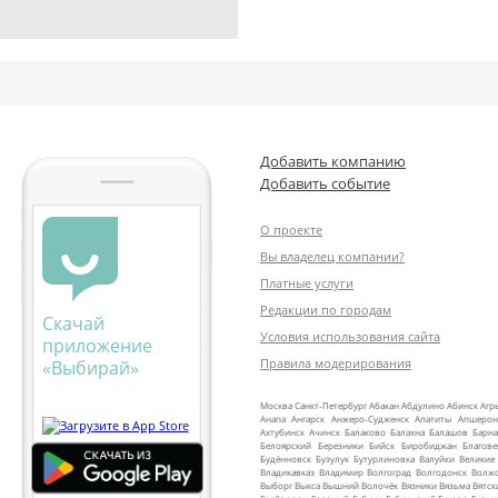
Добавить компанию
Добавить событие
О проекте
Вы владелец компании?
Платные услуги
Редакции по городам
Скачай
Условия использования сайта
приложение
Правила модерирования
«Выбирай»
Москва
Санкт‑Петербург
Абакан
Абдулино
Абинск
Агр
Анапа
Ангарск
Анжеро‑Судженск
Апатиты
Апшерон
Ахтубинск
Ачинск
Балаково
Балахна
Балашов
Барна
Белоярский
Березники
Бийск
Биробиджан
Благов
Будённовск
Бузулук
Бутурлиновка
Валуйки
Великие
Владикавказ
Владимир
Волгоград
Волгодонск
Волж
Выборг
Выкса
Вышний Волочёк
Вязники
Вязьма
Вятск