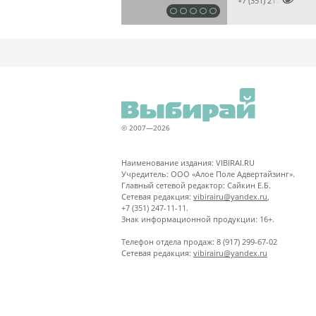

+7 (351) 2173679
© 2007—2026
Наименование издания: VIBIRAI.RU
Учредитель: ООО «Алое Поле Адвертайзинг».
Главный сетевой редактор: Сайкин Е.Б.
Сетевая редакция:
vibirairu@yandex.ru
,
+7 (351) 247-11-11.
Знак информационной продукции: 16+.
Телефон отдела продаж: 8 (917) 299-67-02
Сетевая редакция:
vibirairu@yandex.ru