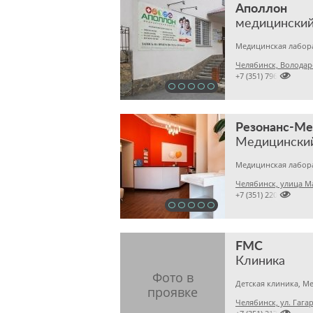
Аполлон
Челябинск, Володар

+7 (351) 7963215
Резонанс-М
Медицински
Челябинск, улица М

+7 (351) 2201031
FMC
Клиника
Челябинск, ул. Гагар