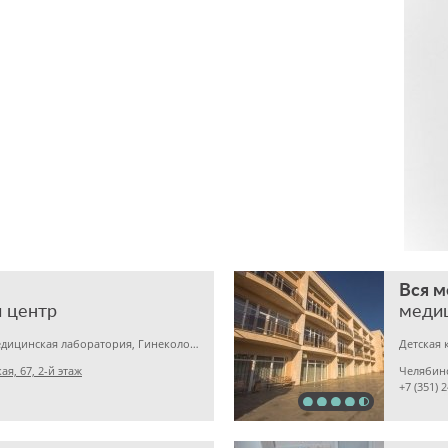
Вся 
 центр
меди
Детская клиника, Медицинская лаборатория, Гинекология
Детская 
я, 67, 2-й этаж
Челябин
+7 (351) 