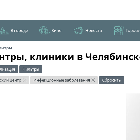
В городе
Кино
Новости
Гороск
ентры
нтры, клиники в Челябинск
лизация
Фильтры
ский центр
Инфекционные заболевания
Сбросить
×
×