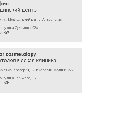
фин
цинский центр
гия, Медицинский центр, Андрология
к, улица Сулимова, 92А

2201843
r cosmetology
тологическая клиника
Медицинская лаборатория, Гинекология, Медицинский центр
к, улица Горького, 16

2170122