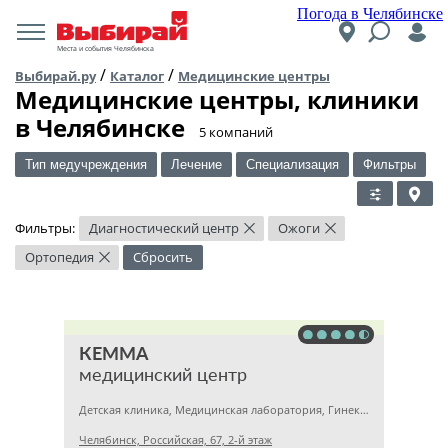
Погода в Челябинске
Места и события Челябинска
/
/
Выбирай.ру
Каталог
Медицинские центры
Медицинские центры, клиники
в Челябинске
​5 компаний
Тип медучреждения
Лечение
Специализация
Фильтры
Фильтры:
Диагностический центр
Ожоги
×
×
Ортопедия
Сбросить
×
КЕММА
медицинский центр
Детская клиника, Медицинская лаборатория, Гинекология
Челябинск, Российская, 67, 2-й этаж