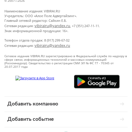
© 2007—2026
Наименование издания: VIBIRAI.RU
Учредитель: ООО «Алое Поле Адвертайзинг».
Главный сетевой редактор: Сайкин Е.Б.
vibirairu@yandex.ru
Сетевая редакция:
, +7 (351) 247-11-11.
Знак информационной продукции: 16+.
Телефон отдела продаж: 8 (917) 299-67-02
vibirairu@yandex.ru
Сетевая редакция:
Сетевое издание VIBIRAI.RU зарегистрировано в Федеральной службе по надзору в
сфере связи, информационных технологий и массовых коммуникаций
(Роскомнадзор). Свидетельство о регистрации СМИ ЭЛ № ФС 77 - 70345 от
20.07.2017 года
Добавить компанию
Добавить событие