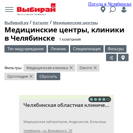
Погода в Челябинске
Места и события Челябинска
/
/
Выбирай.ру
Каталог
Медицинские центры
Медицинские центры, клиники
в Челябинске
​1 компания
Тип медучреждения
Лечение
Специализация
Фильтры
Фильтры:
Медицинская клиника
Ожоги
×
×
Ортопедия
Сбросить
×
Челябинская областная клиническая больница
Медицинская лаборатория, Андрология, Больница
Челябинск, ул. Воровского, 70