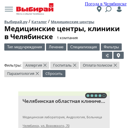
Погода в Челябинске
Места и события Челябинска
/
/
Выбирай.ру
Каталог
Медицинские центры
Медицинские центры, клиники
в Челябинске
​1 компания
Тип медучреждения
Лечение
Специализация
Фильтры
Фильтры:
Аллергия
Госпиталь
Оплата полисом
×
×
×
Паразитология
Сбросить
×
Челябинская областная клиническая больница
Медицинская лаборатория, Андрология, Больница
Челябинск, ул. Воровского, 70