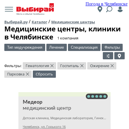
Погода в Челябинске
Места и события Челябинска
/
/
Выбирай.ру
Каталог
Медицинские центры
Медицинские центры, клиники
в Челябинске
​1 компания
Тип медучреждения
Лечение
Специализация
Фильтры
Фильтры:
Гематология
Госпиталь
Ожирение
×
×
×
Парковка
Сбросить
×
Медеор
медицинский центр
Детская клиника, Медицинская лаборатория, Гинекология
Челябинск, ул. Горького 16