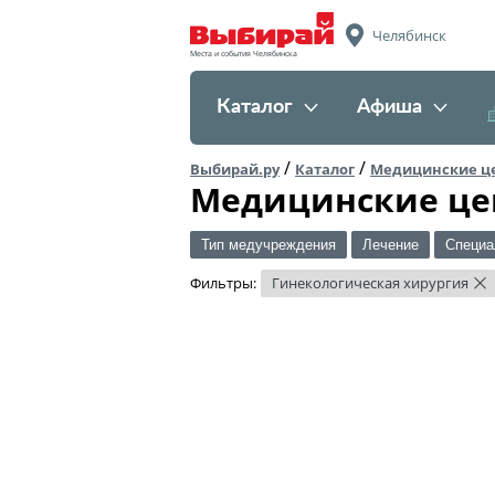
Челябинск
Места и события Челябинска
Каталог
Афиша
/
/
Выбирай.ру
Каталог
Медицинские ц
Медицинские це
Тип медучреждения
Лечение
Специа
Фильтры:
Гинекологическая хирургия
×