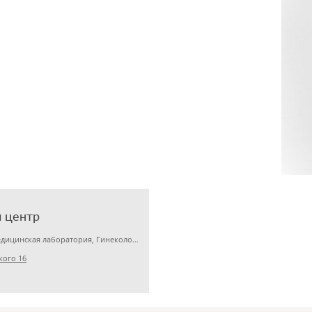
 центр
Детская клиника, Медицинская лаборатория, Гинекология
кого 16