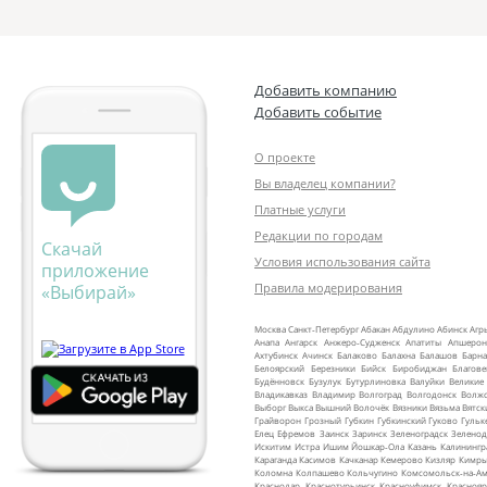
Добавить компанию
Добавить событие
О проекте
Вы владелец компании?
Платные услуги
Редакции по городам
Скачай
Условия использования сайта
приложение
Правила модерирования
«Выбирай»
Москва
Санкт‑Петербург
Абакан
Абдулино
Абинск
Агр
Анапа
Ангарск
Анжеро‑Судженск
Апатиты
Апшерон
Ахтубинск
Ачинск
Балаково
Балахна
Балашов
Барна
Белоярский
Березники
Бийск
Биробиджан
Благов
Будённовск
Бузулук
Бутурлиновка
Валуйки
Великие
Владикавказ
Владимир
Волгоград
Волгодонск
Волж
Выборг
Выкса
Вышний Волочёк
Вязники
Вязьма
Вятск
Грайворон
Грозный
Губкин
Губкинский
Гуково
Гульк
Елец
Ефремов
Заинск
Заринск
Зеленоградск
Зеленод
Искитим
Истра
Ишим
Йошкар‑Ола
Казань
Калинингр
Караганда
Касимов
Качканар
Кемерово
Кизляр
Кимр
Коломна
Колпашево
Кольчугино
Комсомольск‑на‑Ам
Краснодар
Краснотурьинск
Красноуфимск
Краснояр