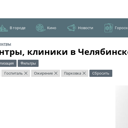
В городе
Кино
Новости
Гороск
ентры
нтры, клиники в Челябинск
лизация
Фильтры
Госпиталь
Ожирение
Парковка
Сбросить
×
×
×