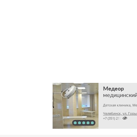
Медеор
медицинский
Челябинск, ул. Горь

+7 (351) 2172376