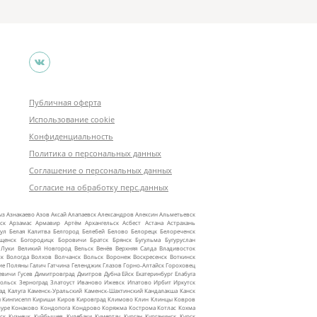
Публичная оферта
Использование cookie
Конфиденциальность
Политика о персональных данных
Соглашение о персональных данных
Согласие на обработку перс.данных
ыз
Азнакаево
Азов
Аксай
Алапаевск
Александров
Алексин
Альметьевск
ск
Арзамас
Армавир
Артём
Архангельск
Асбест
Астана
Астрахань
ул
Белая Калитва
Белгород
Белебей
Белово
Белорецк
Белореченск
ещенск
Богородицк
Боровичи
Братск
Брянск
Бугульма
Бугуруслан
 Луки
Великий Новгород
Вельск
Венёв
Верхняя Салда
Владивосток
ск
Вологда
Волхов
Волчанск
Вольск
Воронеж
Воскресенск
Воткинск
ие Поляны
Галич
Гатчина
Геленджик
Глазов
Горно‑Алтайск
Гороховец
евичи
Гусев
Димитровград
Дмитров
Дубна
Ейск
Екатеринбург
Елабуга
ольск
Зерноград
Златоуст
Иваново
Ижевск
Ипатово
Ирбит
Иркутск
ад
Калуга
Каменск‑Уральский
Каменск‑Шахтинский
Кандалакша
Канск
ы
Кингисепп
Кириши
Киров
Кировград
Климово
Клин
Клинцы
Ковров
уре
Конаково
Кондопога
Кондрово
Коряжма
Кострома
Котлас
Кохма
ск
Кузнецк
Куйбышев
Кулебаки
Кумертау
Курган
Курганинск
Курск