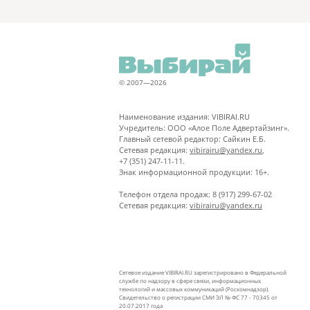
© 2007—2026
Наименование издания: VIBIRAI.RU
Учредитель: ООО «Алое Поле Адвертайзинг».
Главный сетевой редактор: Сайкин Е.Б.
Сетевая редакция:
vibirairu@yandex.ru
,
+7 (351) 247-11-11.
Знак информационной продукции: 16+.
Телефон отдела продаж: 8 (917) 299-67-02
Сетевая редакция:
vibirairu@yandex.ru
Сетевое издание VIBIRAI.RU зарегистрировано в Федеральной
службе по надзору в сфере связи, информационных
технологий и массовых коммуникаций (Роскомнадзор).
Свидетельство о регистрации СМИ ЭЛ № ФС 77 - 70345 от
20.07.2017 года