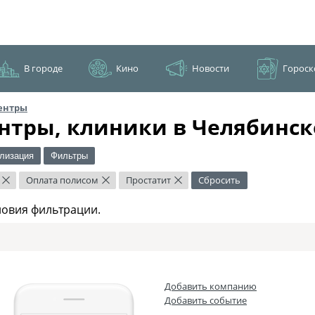
В городе
Кино
Новости
Гороск
ентры
нтры, клиники в Челябинск
лизация
Фильтры
Оплата полисом
Простатит
Сбросить
×
×
×
ловия фильтрации.
Добавить компанию
Добавить событие