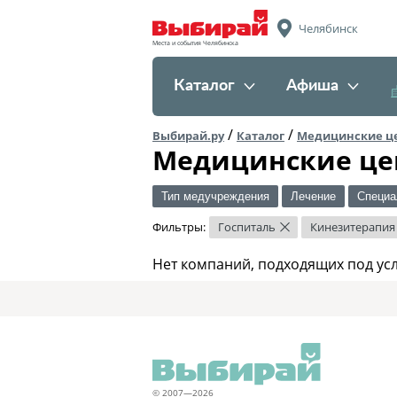
Челябинск
Места и события Челябинска
Каталог
Афиша
/
/
Выбирай.ру
Каталог
Медицинские ц
Медицинские це
Тип медучреждения
Лечение
Специа
Фильтры:
Госпиталь
Кинезитерапия
×
Нет компаний, подходящих под ус
© 2007—2026