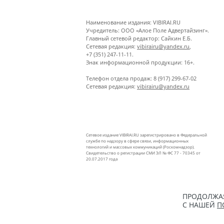
Наименование издания: VIBIRAI.RU
Учредитель: ООО «Алое Поле Адвертайзинг».
Главный сетевой редактор: Сайкин Е.Б.
Сетевая редакция:
vibirairu@yandex.ru
,
+7 (351) 247-11-11.
Знак информационной продукции: 16+.
Телефон отдела продаж: 8 (917) 299-67-02
Сетевая редакция:
vibirairu@yandex.ru
Сетевое издание VIBIRAI.RU зарегистрировано в Федеральной
службе по надзору в сфере связи, информационных
технологий и массовых коммуникаций (Роскомнадзор).
Свидетельство о регистрации СМИ ЭЛ № ФС 77 - 70345 от
20.07.2017 года
ПРОДОЛЖАЯ
С НАШЕЙ
П