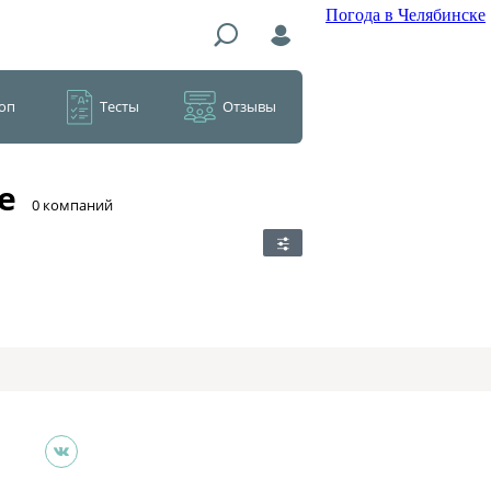
Погода в Челябинске
оп
Тесты
Отзывы
е
​0 компаний