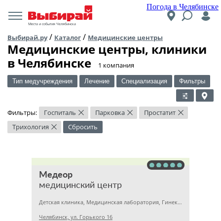
Погода в Челябинске
Места и события Челябинска
/
/
Выбирай.ру
Каталог
Медицинские центры
Медицинские центры, клиники
в Челябинске
​1 компания
Тип медучреждения
Лечение
Специализация
Фильтры
Фильтры:
Госпиталь
Парковка
Простатит
×
×
×
Трихология
Сбросить
×
Медеор
медицинский центр
Детская клиника, Медицинская лаборатория, Гинекология
Челябинск, ул. Горького 16