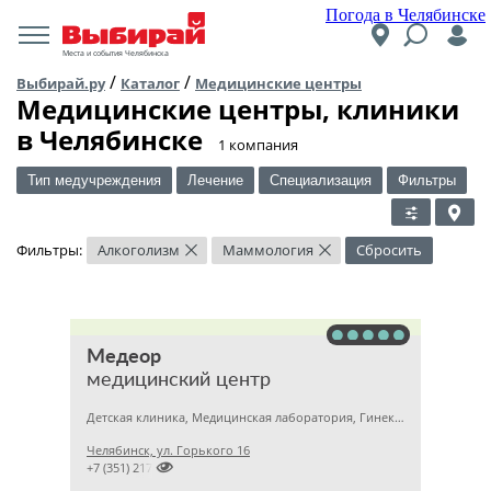
Погода в Челябинске
Места и события Челябинска
/
/
Выбирай.ру
Каталог
Медицинские центры
Медицинские центры, клиники
в Челябинске
​1 компания
Тип медучреждения
Лечение
Специализация
Фильтры
Фильтры:
Алкоголизм
Маммология
Сбросить
×
×
Медеор
медицинский центр
Детская клиника, Медицинская лаборатория, Гинекология
Челябинск, ул. Горького 16

+7 (351) 2172376