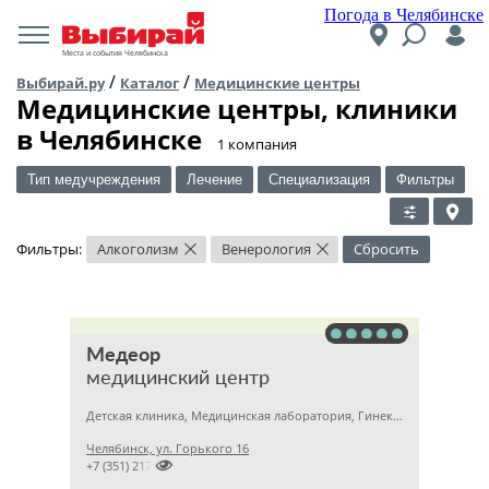
Погода в Челябинске
Места и события Челябинска
/
/
Выбирай.ру
Каталог
Медицинские центры
Медицинские центры, клиники
в Челябинске
​1 компания
Тип медучреждения
Лечение
Специализация
Фильтры
Фильтры:
Алкоголизм
Венерология
Сбросить
×
×
Медеор
медицинский центр
Детская клиника, Медицинская лаборатория, Гинекология
Челябинск, ул. Горького 16

+7 (351) 2172376