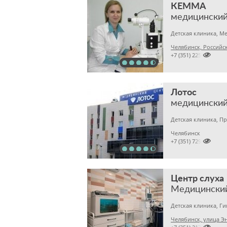
КЕММА
медицинский
Челябинск, Российска

+7 (351) 2256145
Лотос
медицинский
Челябинск

+7 (351) 7298929
Центр слуха
Медицински
Детская клиника, Г
Челябинск, улица Эн