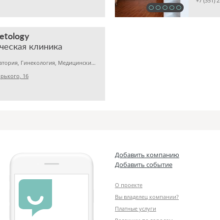
+7 (351) 
etology
ческая клиника
Медицинская лаборатория, Гинекология, Медицинский центр
рького, 16
Добавить компанию
Добавить событие
О проекте
Вы владелец компании?
Платные услуги