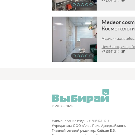

+7 (351) 2170167
Medeor cosm
Косметологи
Челябинск, улица Го

+7 (351) 2170122
© 2007—2026
Наименование издания: VIBIRAI.RU
Учредитель: ООО «Алое Поле Адвертайзинг».
Главный сетевой редактор: Сайкин Е.Б.