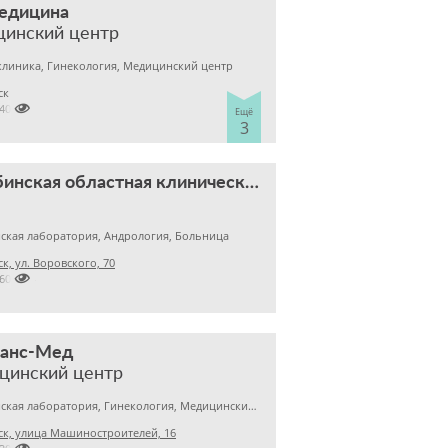
медицина
цинский центр
клиника, Гинекология, Медицинский центр
ск

2400303
Ещё
3
Челябинская областная клиническая больница
ская лаборатория, Андрология, Больница
к, ул. Воровского, 70

2609824
нанс-Мед
цинский центр
Медицинская лаборатория, Гинекология, Медицинский центр
к, улица Машиностроителей, 16