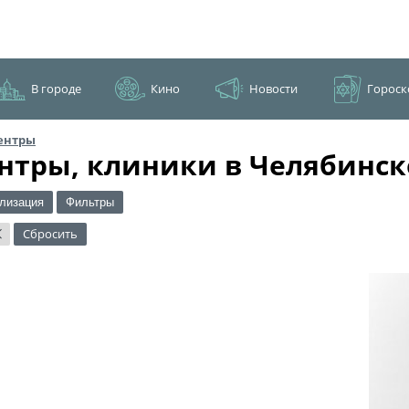
В городе
Кино
Новости
Гороск
ентры
нтры, клиники в Челябинск
лизация
Фильтры
Сбросить
×