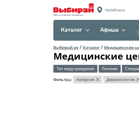
Челябинск
Места и события Челябинска
Каталог
Афиша
/
/
Выбирай.ру
Каталог
Медицинские ц
Медицинские це
Тип медучреждения
Лечение
Специа
Фильтры:
Аллергия
Дерматология
×