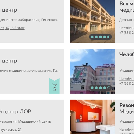
Вся 
 центр
меди
Детская клиника, Медицинская лаборатория, Гинекология
Детская 
я, 67, 2-й этаж
Челябин
+7 (351) 
 центр
Детская клиника, Прочие медицинские учреждения, Гинекология
Медицин
Челябинс
+7 (351) 
Ещё
5
Резо
й центр ЛОР
Меди
инекология, Медицинский центр
тузиастов, 21
Челябинс