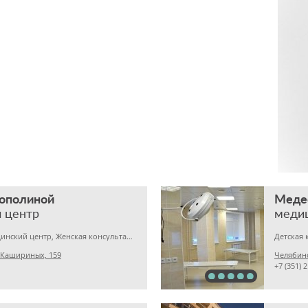
Тополиной
Меде
 центр
меди
Гинекология, Медицинский центр, Женская консультация
 Кашириных, 159
Челябинс
+7 (351) 