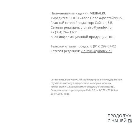
Наименование издания: VIBIRAI.RU
Учредитель: ООО «Алое Поле Адвертайзинг».
Главный сетевой редактор: Сайкин Е.Б.
Сетевая редакция:
vibirairu@yandex.ru
,
+7 (351) 247-11-11.
Знак информационной продукции: 16+.
Телефон отдела продаж: 8 (917) 299-67-02
Сетевая редакция:
vibirairu@yandex.ru
Сетевое издание VIBIRAI.RU зарегистрировано в Федеральной
службе по надзору в сфере связи, информационных
технологий и массовых коммуникаций (Роскомнадзор).
Свидетельство о регистрации СМИ ЭЛ № ФС 77 - 70345 от
20.07.2017 года
ПРОДОЛЖАЯ
С НАШЕЙ
П