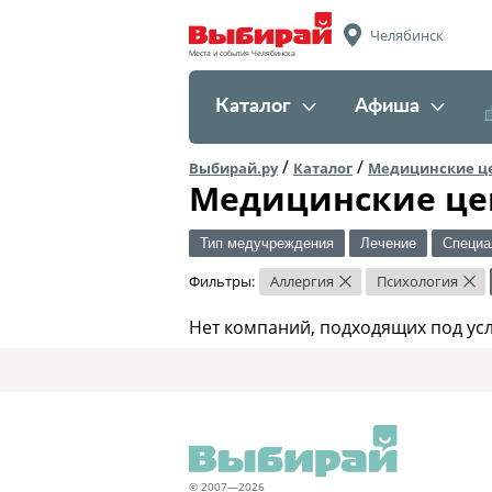
Челябинск
Места и события Челябинска
Каталог
Афиша
/
/
Выбирай.ру
Каталог
Медицинские ц
Медицинские це
Тип медучреждения
Лечение
Специа
Фильтры:
Аллергия
Психология
×
×
Нет компаний, подходящих под ус
© 2007—2026