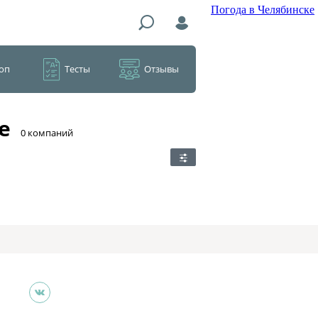
Погода в Челябинске
оп
Тесты
Отзывы
е
​0 компаний