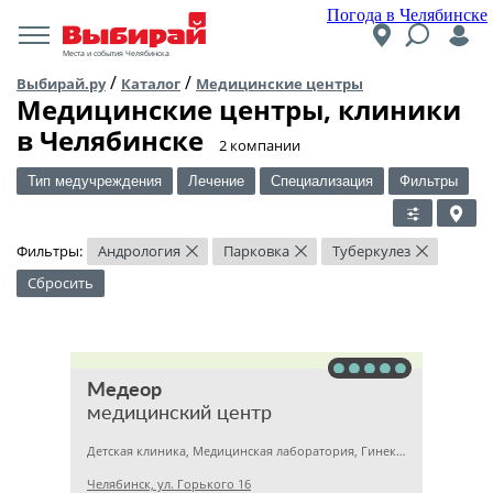
Погода в Челябинске
Места и события Челябинска
/
/
Выбирай.ру
Каталог
Медицинские центры
Медицинские центры, клиники
в Челябинске
​2 компании
Тип медучреждения
Лечение
Специализация
Фильтры
Фильтры:
Андрология
Парковка
Туберкулез
×
×
×
Сбросить
Медеор
медицинский центр
Детская клиника, Медицинская лаборатория, Гинекология
Челябинск, ул. Горького 16