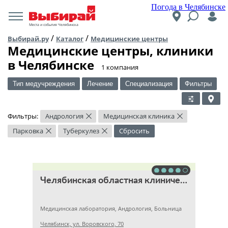
Погода в Челябинске
Места и события Челябинска
/
/
Выбирай.ру
Каталог
Медицинские центры
Медицинские центры, клиники
в Челябинске
​1 компания
Тип медучреждения
Лечение
Специализация
Фильтры
Фильтры:
Андрология
Медицинская клиника
×
×
Парковка
Туберкулез
Сбросить
×
×
Челябинская областная клиническая больница
Медицинская лаборатория, Андрология, Больница
Челябинск, ул. Воровского, 70