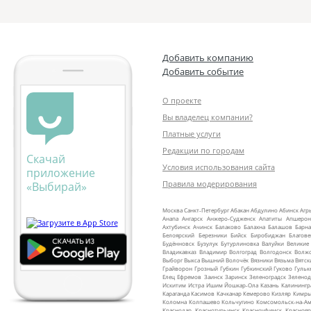
Добавить компанию
Добавить событие
О проекте
Вы владелец компании?
Платные услуги
Редакции по городам
Скачай
Условия использования сайта
приложение
Правила модерирования
«Выбирай»
Москва
Санкт‑Петербург
Абакан
Абдулино
Абинск
Агр
Анапа
Ангарск
Анжеро‑Судженск
Апатиты
Апшерон
Ахтубинск
Ачинск
Балаково
Балахна
Балашов
Барна
Белоярский
Березники
Бийск
Биробиджан
Благов
Будённовск
Бузулук
Бутурлиновка
Валуйки
Великие
Владикавказ
Владимир
Волгоград
Волгодонск
Волж
Выборг
Выкса
Вышний Волочёк
Вязники
Вязьма
Вятск
Грайворон
Грозный
Губкин
Губкинский
Гуково
Гульк
Елец
Ефремов
Заинск
Заринск
Зеленоградск
Зеленод
Искитим
Истра
Ишим
Йошкар‑Ола
Казань
Калинингр
Караганда
Касимов
Качканар
Кемерово
Кизляр
Кимр
Коломна
Колпашево
Кольчугино
Комсомольск‑на‑Ам
Краснодар
Краснотурьинск
Красноуфимск
Краснояр