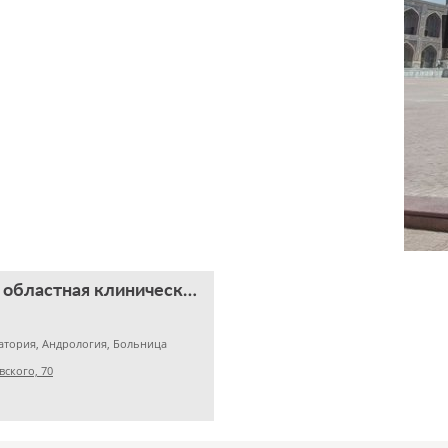
Челябинская областная клиническая больница
атория, Андрология, Больница
вского, 70