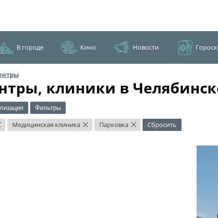
В городе
Кино
Новости
Гороск
ентры
нтры, клиники в Челябинск
лизация
Фильтры
Медицинская клиника
Парковка
Сбросить
×
×
×