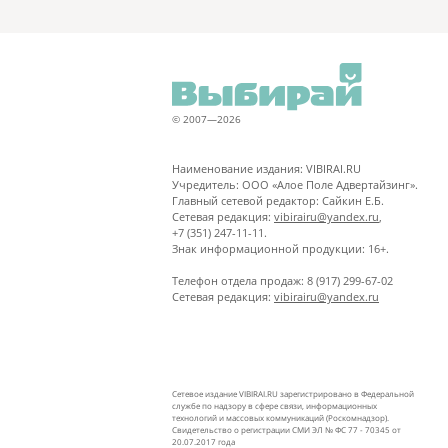
© 2007—2026
Наименование издания: VIBIRAI.RU
Учредитель: ООО «Алое Поле Адвертайзинг».
Главный сетевой редактор: Сайкин Е.Б.
Сетевая редакция:
vibirairu@yandex.ru
,
+7 (351) 247-11-11.
Знак информационной продукции: 16+.
Телефон отдела продаж: 8 (917) 299-67-02
Сетевая редакция:
vibirairu@yandex.ru
Сетевое издание VIBIRAI.RU зарегистрировано в Федеральной
службе по надзору в сфере связи, информационных
технологий и массовых коммуникаций (Роскомнадзор).
Свидетельство о регистрации СМИ ЭЛ № ФС 77 - 70345 от
20.07.2017 года