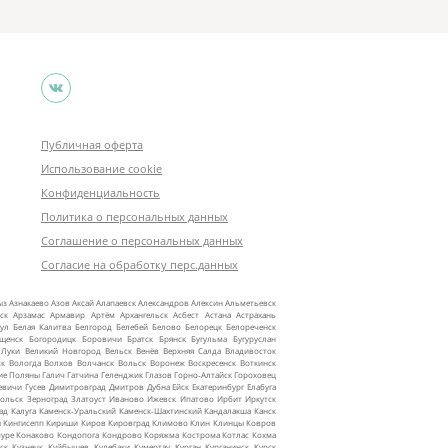
Публичная оферта
Использование cookie
Конфиденциальность
Политика о персональных данных
Соглашение о персональных данных
Согласие на обработку перс.данных
ыз
Азнакаево
Азов
Аксай
Алапаевск
Александров
Алексин
Альметьевск
ск
Арзамас
Армавир
Артём
Архангельск
Асбест
Астана
Астрахань
ул
Белая Калитва
Белгород
Белебей
Белово
Белорецк
Белореченск
ещенск
Богородицк
Боровичи
Братск
Брянск
Бугульма
Бугуруслан
 Луки
Великий Новгород
Вельск
Венёв
Верхняя Салда
Владивосток
ск
Вологда
Волхов
Волчанск
Вольск
Воронеж
Воскресенск
Воткинск
ие Поляны
Галич
Гатчина
Геленджик
Глазов
Горно‑Алтайск
Гороховец
евичи
Гусев
Димитровград
Дмитров
Дубна
Ейск
Екатеринбург
Елабуга
ольск
Зерноград
Златоуст
Иваново
Ижевск
Ипатово
Ирбит
Иркутск
ад
Калуга
Каменск‑Уральский
Каменск‑Шахтинский
Кандалакша
Канск
ы
Кингисепп
Кириши
Киров
Кировград
Климово
Клин
Клинцы
Ковров
уре
Конаково
Кондопога
Кондрово
Коряжма
Кострома
Котлас
Кохма
ск
Кузнецк
Куйбышев
Кулебаки
Кумертау
Курган
Курганинск
Курск