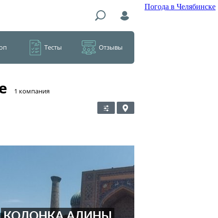
Погода в Челябинске
оп
Тесты
Отзывы
е
​1 компания
КОЛОНКА АЛИНЫ