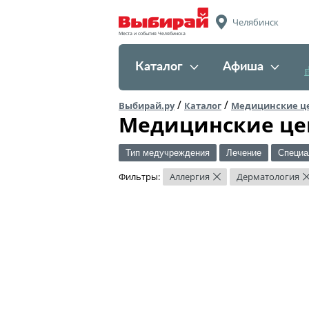
Челябинск
Места и события Челябинска
Каталог
Афиша
/
/
Выбирай.ру
Каталог
Медицинские ц
Медицинские це
Тип медучреждения
Лечение
Специа
Фильтры:
Аллергия
Дерматология
×