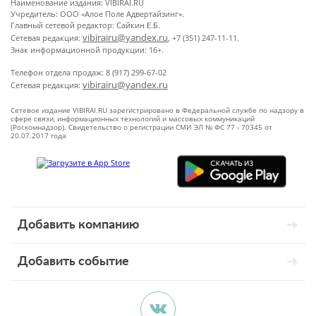
Наименование издания: VIBIRAI.RU
Учредитель: ООО «Алое Поле Адвертайзинг».
Главный сетевой редактор: Сайкин Е.Б.
vibirairu@yandex.ru
Сетевая редакция:
, +7 (351) 247-11-11.
Знак информационной продукции: 16+.
Телефон отдела продаж: 8 (917) 299-67-02
vibirairu@yandex.ru
Сетевая редакция:
Сетевое издание VIBIRAI.RU зарегистрировано в Федеральной службе по надзору в
сфере связи, информационных технологий и массовых коммуникаций
(Роскомнадзор). Свидетельство о регистрации СМИ ЭЛ № ФС 77 - 70345 от
20.07.2017 года
Добавить компанию
Добавить событие