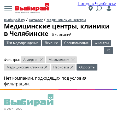
Погода в Челябинске
Места и события Челябинска
/
/
Выбирай.ру
Каталог
Медицинские центры
Медицинские центры, клиники
в Челябинске
​0 компаний
Тип медучреждения
Лечение
Специализация
Фильтры
Фильтры:
Аллергия
Маммология
×
×
Медицинская клиника
Парковка
Сбросить
×
×
Нет компаний, подходящих под условия
фильтрации.
© 2007—2026