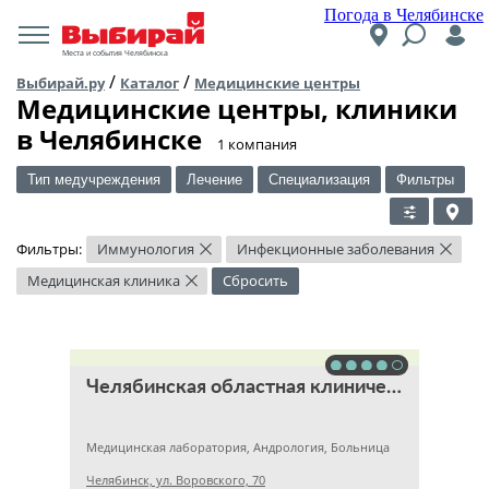
Погода в Челябинске
Места и события Челябинска
/
/
Выбирай.ру
Каталог
Медицинские центры
Медицинские центры, клиники
в Челябинске
​1 компания
Тип медучреждения
Лечение
Специализация
Фильтры
Фильтры:
Иммунология
Инфекционные заболевания
×
×
Медицинская клиника
Сбросить
×
Челябинская областная клиническая больница
Медицинская лаборатория, Андрология, Больница
Челябинск, ул. Воровского, 70