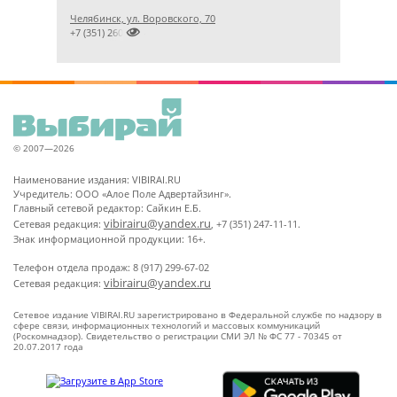
Челябинск, ул. Воровского, 70

+7 (351) 2609824
© 2007—2026
Наименование издания: VIBIRAI.RU
Учредитель: ООО «Алое Поле Адвертайзинг».
Главный сетевой редактор: Сайкин Е.Б.
vibirairu@yandex.ru
Сетевая редакция:
, +7 (351) 247-11-11.
Знак информационной продукции: 16+.
Телефон отдела продаж: 8 (917) 299-67-02
vibirairu@yandex.ru
Сетевая редакция:
Сетевое издание VIBIRAI.RU зарегистрировано в Федеральной службе по надзору в
сфере связи, информационных технологий и массовых коммуникаций
(Роскомнадзор). Свидетельство о регистрации СМИ ЭЛ № ФС 77 - 70345 от
20.07.2017 года