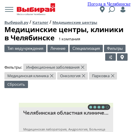
Погода в Челябинске
Места и события Челябинска
/
/
Выбирай.ру
Каталог
Медицинские центры
Медицинские центры, клиники
в Челябинске
​1 компания
Тип медучреждения
Лечение
Специализация
Фильтры
Фильтры:
Инфекционные заболевания
×
Медицинская клиника
Онкология
Парковка
×
×
×
Сбросить
Челябинская областная клиническая больница
Медицинская лаборатория, Андрология, Больница