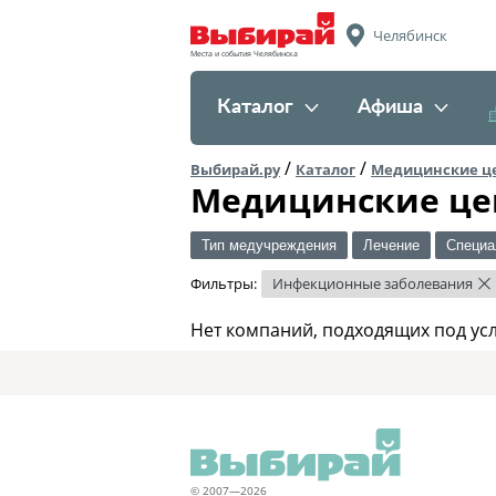
Челябинск
Места и события Челябинска
Каталог
Афиша
/
/
Выбирай.ру
Каталог
Медицинские ц
Медицинские це
Тип медучреждения
Лечение
Специа
Фильтры:
Инфекционные заболевания
×
Нет компаний, подходящих под ус
© 2007—2026