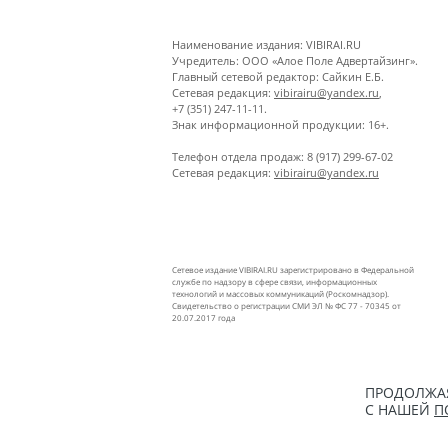
Наименование издания: VIBIRAI.RU
Учредитель: ООО «Алое Поле Адвертайзинг».
Главный сетевой редактор: Сайкин Е.Б.
Сетевая редакция:
vibirairu@yandex.ru
,
+7 (351) 247-11-11.
Знак информационной продукции: 16+.
Телефон отдела продаж: 8 (917) 299-67-02
Сетевая редакция:
vibirairu@yandex.ru
Сетевое издание VIBIRAI.RU зарегистрировано в Федеральной
службе по надзору в сфере связи, информационных
технологий и массовых коммуникаций (Роскомнадзор).
Свидетельство о регистрации СМИ ЭЛ № ФС 77 - 70345 от
20.07.2017 года
ПРОДОЛЖАЯ
С НАШЕЙ
П