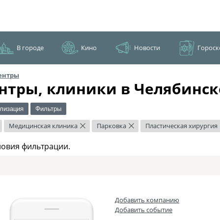
В городе
Кино
Новости
Гороск
ентры
нтры, клиники в Челябинск
лизация
Фильтры
Медицинская клиника
Парковка
Пластическая хирургия
×
×
ловия фильтрации.
Добавить компанию
Добавить событие