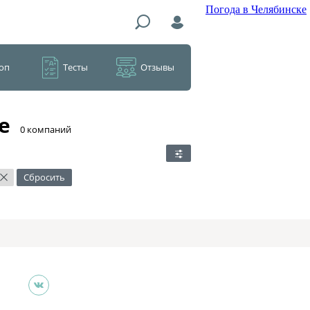
Погода в Челябинске
оп
Тесты
Отзывы
е
​0 компаний
Сбросить
×